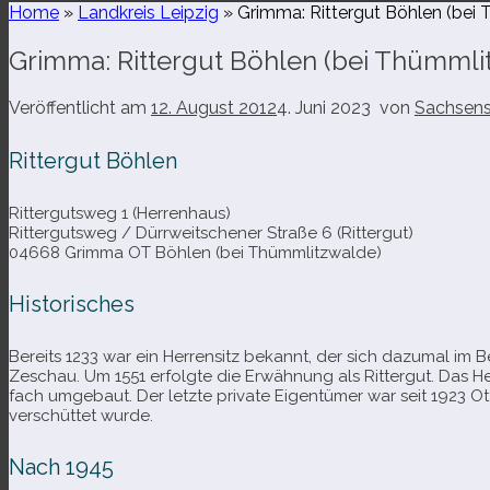
Home
»
Landkreis Leipzig
»
Grimma: Rittergut Böhlen (bei
Grimma: Rittergut Böhlen (bei Thümmli
Veröffentlicht am
12. August 2012
4. Juni 2023
von
Sachsens
Rittergut Böhlen
Rittergutsweg 1 (Herrenhaus)
Rittergutsweg /​ Dürrweitschener Straße 6 (Rittergut)
04668 Grimma OT Böhlen (bei Thümmlitzwalde)
Historisches
Bereits 1233 war ein Herrensitz bekannt, der sich dazu­mal im 
Zeschau. Um 1551 erfolgte die Erwähnung als Rittergut. Das Her
fach umge­baut. Der letzte pri­vate Eigentümer war seit 1923 O
ver­schüt­tet wurde.
Nach 1945