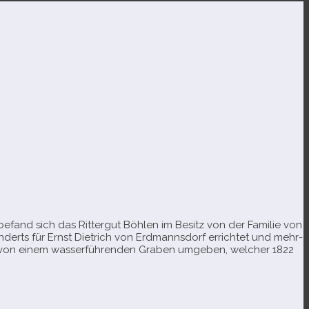
 befand sich das Rittergut Böhlen im Besitz von der Familie von
nderts für Ernst Dietrich von Erdmannsdorf errich­tet und mehr­
 von einem was­ser­füh­ren­den Graben umge­ben, wel­cher 1822