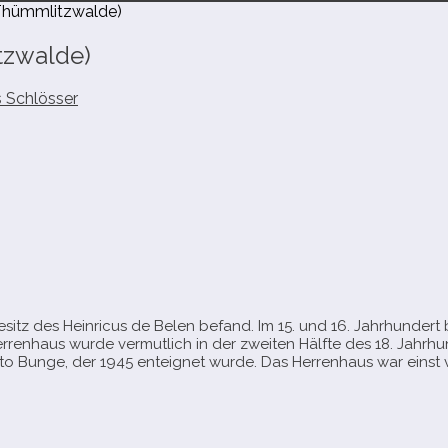
 Thümmlitzwalde)
tzwalde)
 Schlösser
Besitz des Heinricus de Belen befand. Im 15. und 16. Jahrhundert
renhaus wurde ver­mut­lich in der zwei­ten Hälfte des 18. Jahrhu
tto Bunge, der 1945 ent­eig­net wurde. Das Herrenhaus war einst