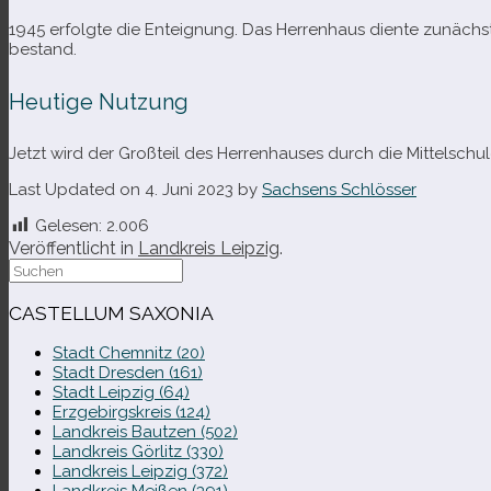
1945 erfolgte die Enteignung. Das Herrenhaus diente zunächst 
bestand.
Heutige Nutzung
Jetzt wird der Großteil des Herrenhauses durch die Mittelsch
Last Updated on 4. Juni 2023 by
Sachsens Schlösser
Gelesen:
2.006
Veröffentlicht in
Landkreis Leipzig
.
Suche
nach:
CASTELLUM SAXONIA
Stadt Chemnitz (20)
Stadt Dresden (161)
Stadt Leipzig (64)
Erzgebirgskreis (124)
Landkreis Bautzen (502)
Landkreis Görlitz (330)
Landkreis Leipzig (372)