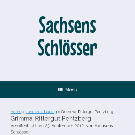
Zum
Inhalt
springen
Sachsens
Schlösser
Menü
Home
»
Landkreis Leipzig
»
Grimma: Rittergut Pentzberg
Grimma: Rittergut Pentzberg
Veröffentlicht am
25. September 2012
von
Sachsens
Schlösser