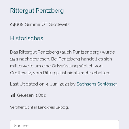
Rittergut Pentzberg
04668 Grimma OT Grottewitz
Historisches
Das Rittergut Pentzberg (auch Puntzenberg) wurde
1551 nach­ge­wie­sen. Bei Pentzberg han­delt es sich
mitt­ler­weile um eine Ortswüstung süd­lich von
Grottewitz, vom Rittergut ist nichts mehr erhalten.
Last Updated on 4. Juni 2023 by
Sachsens Schlösser
Gelesen:
1.802
Veröffentlicht in
Landkreis Leipzig
.
Suche