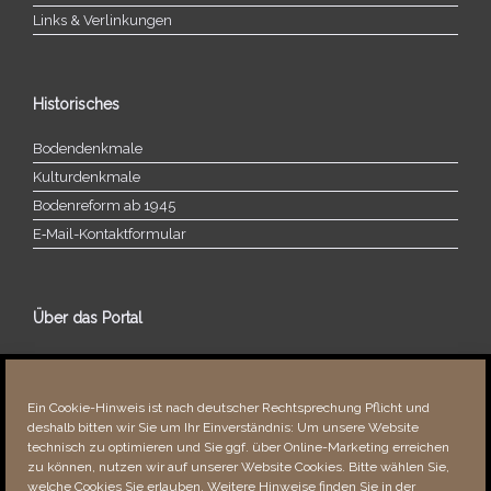
Links & Verlinkungen
Historisches
Bodendenkmale
Kulturdenkmale
Bodenreform ab 1945
E‑Mail-​​Kontaktformular
Über das Portal
Über dieses Portal
Neuigkeiten
Ein Cookie-Hinweis ist nach deutscher Rechtsprechung Pflicht und
Vielen Dank!
deshalb bitten wir Sie um Ihr Einverständnis: Um unsere Website
Fehler bemerkt?
technisch zu optimieren und Sie ggf. über Online-Marketing erreichen
zu können, nutzen wir auf unserer Website Cookies. Bitte wählen Sie,
welche Cookies Sie erlauben. Weitere Hinweise finden Sie in der