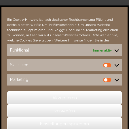
Über dieses Portal
Neuigkeiten
Ein Cookie-Hinweis ist nach deutscher Rechtsprechung Pflicht und
Vielen Dank!
deshalb bitten wir Sie um Ihr Einverständnis: Um unsere Website
Fehler bemerkt?
technisch zu optimieren und Sie ggf. über Online-Marketing erreichen
zu können, nutzen wir auf unserer Website Cookies. Bitte wählen Sie,
welche Cookies Sie erlauben. Weitere Hinweise finden Sie in der
Funktional
Immer aktiv
Besucher seit 08/​2021
Statistiken
Statistiken
Total
88783
1855401
Today
321
443
Marketing
Marketing
This Week
4614
35806
This Month
5967
137691
Akzeptieren
verwerfen
(c) 2026 Sachsens Schlösser
Einstellungen speichern
Ein Theme von
SiteOrigin