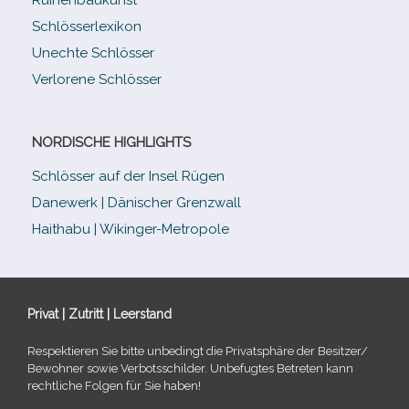
Schlösserlexikon
Unechte Schlösser
Verlorene Schlösser
NORDISCHE HIGHLIGHTS
Schlösser auf der Insel Rügen
Danewerk | Dänischer Grenzwall
Haithabu | Wikinger-Metropole
Privat | Zutritt | Leerstand
Respektieren Sie bitte unbe­dingt die Privatsphäre der Besitzer/​
Bewohner sowie Verbotsschilder. Unbefugtes Betreten kann
recht­li­che Folgen für Sie haben!