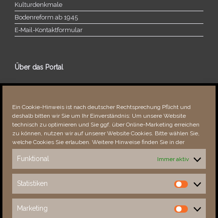
Kulturdenkmale
Bodenreform ab 1945
E‑Mail-​​Kontaktformular
Über das Portal
Über dieses Portal
Neuigkeiten
Ein Cookie-Hinweis ist nach deutscher Rechtsprechung Pflicht und
Vielen Dank!
deshalb bitten wir Sie um Ihr Einverständnis: Um unsere Website
Fehler bemerkt?
technisch zu optimieren und Sie ggf. über Online-Marketing erreichen
zu können, nutzen wir auf unserer Website Cookies. Bitte wählen Sie,
welche Cookies Sie erlauben. Weitere Hinweise finden Sie in der
Funktional
Immer aktiv
Besucher seit 08/​2021
Statistiken
Statistiken
Total
89058
1856119
Today
596
1161
Marketing
Marketing
This Week
4889
36524