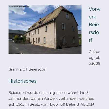
Vorw
erk
Beie
rsdo
rf
Gutsw
eg 10b
04668
Grimma OT Beiersdorf
Historisches
Beiersdorf wurde erst­ma­lig 1277 erwähnt. Im 18.
Jahrhundert war ein Vorwerk vor­han­den, wel­ches
sich 1901 im Besitz von Hugo Fuß befand. Ab 1925