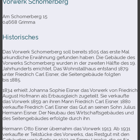
Vorwerk Schomerberg
Am Schomerberg 15
04668 Grimma
Historisches
Das Vorwerk Schomerberg soll bereits 1605 das erste Mal
urkund­li­che Erwähnung gefun­den haben. Die Gebäude des
Vorwerks Schomerberg wur­den in der zwei­ten Hälfte des 19.
Jahrhunderts errich­tet. Das Wohnstallhaus ent­stand 1879
unter Friedrich Carl Eisner, die Seitengebäude folg­ten
bis 1885.
1834 erhielt Johanna Sophie Eisner das Vorwerk von Friedrich
August Hofmann als Erbausgleich zuge­teilt. Sie ver­kaufte
das Vorwerk 1859 an ihren Mann Friedrich Carl Eisner. 1880
ver­kaufte Friedrich Carl Eisner das Gut an sei­nen Sohn Julius
Hermann Eisner. Der Neubau des Wirtschaftsgebäudes und
des Seitengebäudes erfolgte durch ihn.
Hermann Otto Eisner über­nahm das Vorwerk 1913. Ab 1931
ver­kaufte er Teilstücke des Vorwerks, das Restgut mit den