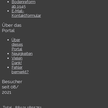
Bodenreform
ab 1945
E‑Mail-​​
Kontaktformular
Über das
Portal
Über
dieses
Portal
Neuigkeiten
Vielen
Dank!
Fehler
bemerkt?
Besucher
seit 08/​
2021
Total
88931
1855751