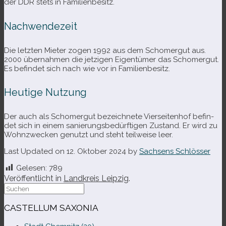
der DDR stets in Familienbesitz.
Nachwendezeit
Die letz­ten Mieter zogen 1992 aus dem Schomergut aus.
2000 über­nah­men die jet­zi­gen Eigentümer das Schomergut.
Es befin­det sich nach wie vor in Familienbesitz.
Heutige Nutzung
Der auch als Schomergut bezeich­nete Vierseitenhof befin­
det sich in einem sanie­rungs­be­dürf­ti­gen Zustand. Er wird zu
Wohnzwecken genutzt und steht teil­weise leer.
Last Updated on 12. Oktober 2024 by
Sachsens Schlösser
Gelesen:
789
Veröffentlicht in
Landkreis Leipzig
.
Suche
nach:
CASTELLUM SAXONIA