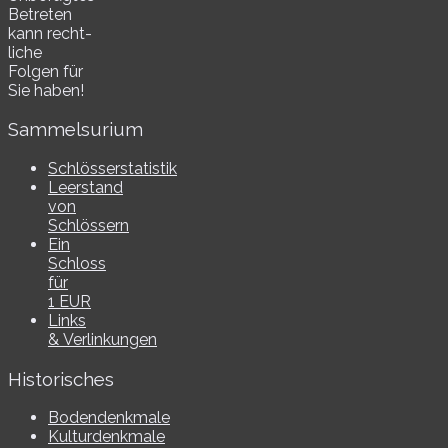
Betreten
kann recht­
li­che
Folgen für
Sie haben!
Sammelsurium
Schlösserstatistik
Leerstand
von
Schlössern
Ein
Schloss
für
1 EUR
Links
& Verlinkungen
Historisches
Bodendenkmale
Kulturdenkmale