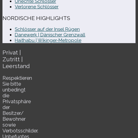
Unechte Schlösser
Verlorene Schlösser
NORDISCHE HIGHLIGHTS
Schlösser auf der Insel Rügen
Danewerk | Dänischer Grenzwall
Haithabu | Wikinger-Metropole
Privat |
Zutritt |
Leerstand
Respektieren
Sie bitte
unbe­dingt
die
Privatsphäre
der
Besitzer/​
Bewohner
sowie
Verbotsschilder.
Unbefugtes