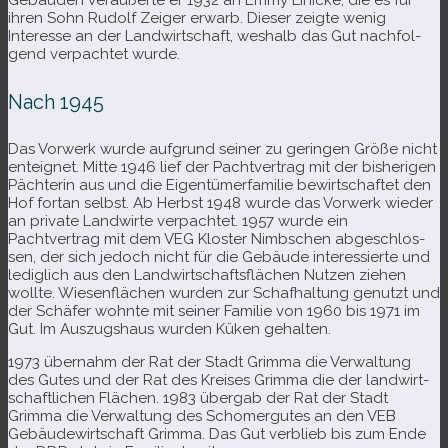
Gebäuden ver­äu­ßerte er 1932 an Emmy Linicke, die es für
ihren Sohn Rudolf Zeiger erwarb. Dieser zeigte wenig
Interesse an der Landwirtschaft, wes­halb das Gut nach­fol­
gend ver­pach­tet wurde.
Nach 1945
Das Vorwerk wurde auf­grund sei­ner zu gerin­gen Größe nicht
ent­eig­net. Mitte 1946 lief der Pachtvertrag mit der bis­he­ri­gen
Pächterin aus und die Eigentümerfamilie bewirt­schaf­tet den
Hof fortan selbst. Ab Herbst 1948 wurde das Vorwerk wie­der
an pri­vate Landwirte ver­pach­tet. 1957 wurde ein
Pachtvertrag mit dem VEG Kloster Nimbschen abge­schlos­
sen, der sich jedoch nicht für die Gebäude inter­es­sierte und
ledig­lich aus den Landwirtschaftsflächen Nutzen zie­hen
wollte. Wiesenflächen wur­den zur Schafhaltung genutzt und
der Schäfer wohnte mit sei­ner Familie von 1960 bis 1971 im
Gut. Im Auszugshaus wur­den Küken gehalten.
1973 über­nahm der Rat der Stadt Grimma die Verwaltung
des Gutes und der Rat des Kreises Grimma die der land­wirt­
schaft­li­chen Flächen. 1983 über­gab der Rat der Stadt
Grimma die Verwaltung des Schomergutes an den VEB
Gebäudewirtschaft Grimma. Das Gut ver­blieb bis zum Ende