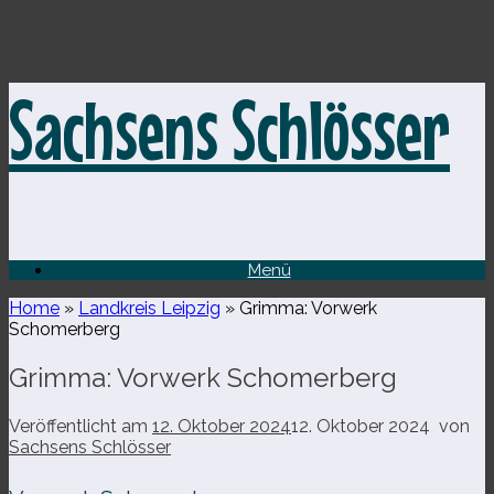
Zum
Sachsens Schlösser
Inhalt
springen
Menü
Home
»
Landkreis Leipzig
»
Grimma: Vorwerk
Schomerberg
Grimma: Vorwerk Schomerberg
Veröffentlicht am
12. Oktober 2024
12. Oktober 2024
von
Sachsens Schlösser