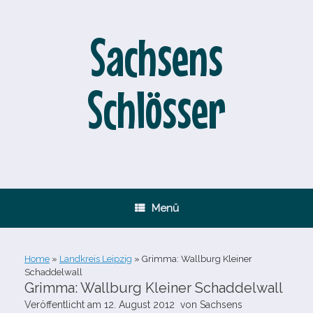
Zum
Inhalt
springen
Sachsens
Schlösser
Menü
Home
»
Landkreis Leipzig
»
Grimma: Wallburg Kleiner
Schaddelwall
Grimma: Wallburg Kleiner Schaddelwall
Veröffentlicht am
12. August 2012
von
Sachsens