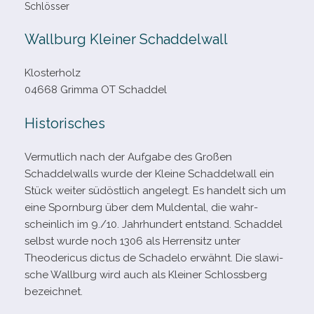
Schlösser
Wallburg Kleiner Schaddelwall
Klosterholz
04668 Grimma OT Schaddel
Historisches
Vermutlich nach der Aufgabe des Großen
Schaddelwalls wurde der Kleine Schaddelwall ein
Stück wei­ter süd­öst­lich ange­legt. Es han­delt sich um
eine Spornburg über dem Muldental, die wahr­
schein­lich im 9./10. Jahrhundert ent­stand. Schaddel
selbst wurde noch 1306 als Herrensitz unter
Theodericus dic­tus de Schadelo erwähnt. Die sla­wi­
sche Wallburg wird auch als Kleiner Schlossberg
bezeichnet.