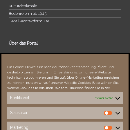
Kulturdenkmale
Bodenreform ab 1945
E‑Mail-​​Kontaktformular
Über das Portal
Über dieses Portal
Neuigkeiten
Ein Cookie-Hinweis ist nach deutscher Rechtsprechung Pflicht und
Vielen Dank!
deshalb bitten wir Sie um Ihr Einverständnis: Um unsere Website
Fehler bemerkt?
technisch zu optimieren und Sie ggf. über Online-Marketing erreichen
zu können, nutzen wir auf unserer Website Cookies. Bitte wählen Sie,
welche Cookies Sie erlauben. Weitere Hinweise finden Sie in der
Funktional
Immer aktiv
Besucher seit 08/​2021
Statistiken
Statistiken
Total
88672
1854141
Today
704
1462
Marketing