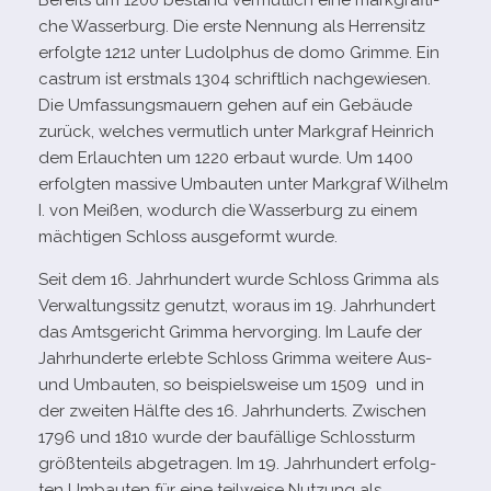
Bereits um 1200 bestand ver­mut­lich eine mark­gräf­li­
che Wasserburg. Die erste Nennung als Herrensitz
erfolgte 1212 unter Ludolphus de domo Grimme. Ein
castrum ist erst­mals 1304 schrift­lich nach­ge­wie­sen.
Die Umfassungsmauern gehen auf ein Gebäude
zurück, wel­ches ver­mut­lich unter Markgraf Heinrich
dem Erlauchten um 1220 erbaut wurde. Um 1400
erfolg­ten mas­sive Umbauten unter Markgraf Wilhelm
I. von Meißen, wodurch die Wasserburg zu einem
mäch­ti­gen Schloss aus­ge­formt wurde.
Seit dem 16. Jahrhundert wurde Schloss Grimma als
Verwaltungssitz genutzt, wor­aus im 19. Jahrhundert
das Amtsgericht Grimma her­vor­ging. Im Laufe der
Jahrhunderte erlebte Schloss Grimma wei­tere Aus-
und Umbauten, so bei­spiels­weise um 1509 und in
der zwei­ten Hälfte des 16. Jahrhunderts. Zwischen
1796 und 1810 wurde der bau­fäl­lige Schlossturm
größ­ten­teils abge­tra­gen. Im 19. Jahrhundert erfolg­
ten Umbauten für eine teil­weise Nutzung als