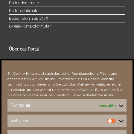
Bodendenkmale
Kulturdenkmale
Bodenreform ab 1945
E‑Mail-​​Kontaktformular
Über das Portal
Über dieses Portal
Neuigkeiten
Ein Cookie-Hinweis ist nach deutscher Rechtsprechung Pflicht und
Vielen Dank!
deshalb bitten wir Sie um Ihr Einverständnis: Um unsere Website
Fehler bemerkt?
technisch zu optimieren und Sie ggf. über Online-Marketing erreichen
zu können, nutzen wir auf unserer Website Cookies. Bitte wählen Sie,
welche Cookies Sie erlauben. Weitere Hinweise finden Sie in der
Funktional
Immer aktiv
Besucher seit 08/​2021
Statistiken
Statistiken
Total
88958
1857351
Today
384
631