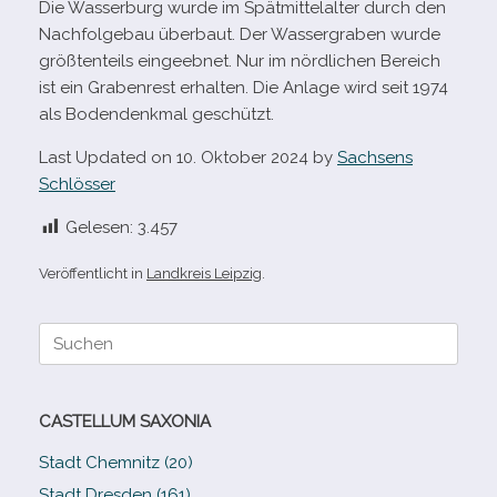
Die Wasserburg wurde im Spätmittelalter durch den
Nachfolgebau über­baut. Der Wassergraben wurde
größ­ten­teils ein­ge­eb­net. Nur im nörd­li­chen Bereich
ist ein Grabenrest erhal­ten. Die Anlage wird seit 1974
als Bodendenkmal geschützt.
Last Updated on 10. Oktober 2024 by
Sachsens
Schlösser
Gelesen:
3.457
Veröffentlicht in
Landkreis Leipzig
.
Suche
nach:
CASTELLUM SAXONIA
Stadt Chemnitz (20)
Stadt Dresden (161)