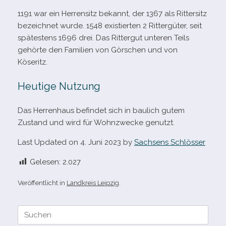
1191 war ein Herrensitz bekannt, der 1367 als Rittersitz
bezeich­net wurde. 1548 exis­tier­ten 2 Rittergüter, seit
spä­tes­tens 1696 drei. Das Rittergut unte­ren Teils
gehörte den Familien von Görschen und von
Köseritz.
Heutige Nutzung
Das Herrenhaus befin­det sich in bau­lich gutem
Zustand und wird für Wohnzwecke genutzt.
Last Updated on 4. Juni 2023 by
Sachsens Schlösser
Gelesen:
2.027
Veröffentlicht in
Landkreis Leipzig
.
Suche
nach: