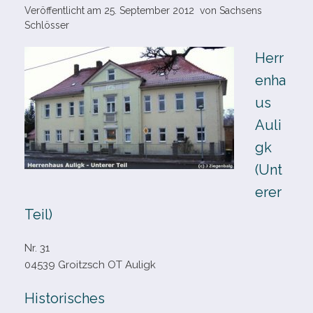
Veröffentlicht am
25. September 2012
von
Sachsens
Schlösser
Herr
enha
us
Auli
gk
(Unt
erer
Teil)
Nr. 31
04539 Groitzsch OT Auligk
Historisches