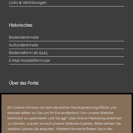
Links & Verlinkungen
Historisches
Bodendenkmale
Kulturdenkmale
Bodenreform ab 1945
E‑Mail-​​Kontaktformular
Über das Portal
Über dieses Portal
Neuigkeiten
Ein Cookie-Hinweis ist nach deutscher Rechtsprechung Pflicht und
Vielen Dank!
deshalb bitten wir Sie um Ihr Einverständnis: Um unsere Website
Fehler bemerkt?
technisch zu optimieren und Sie ggf. über Online-Marketing erreichen
zu können, nutzen wir auf unserer Website Cookies. Bitte wählen Sie,
welche Cookies Sie erlauben. Weitere Hinweise finden Sie in der