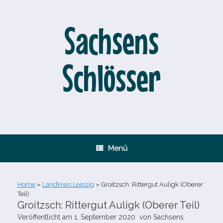
Zum
Inhalt
springen
Sachsens
Schlösser
Menü
Home
»
Landkreis Leipzig
»
Groitzsch: Rittergut Auligk (Oberer
Teil)
Groitzsch: Rittergut Auligk (Oberer Teil)
Veröffentlicht am
1. September 2020
von
Sachsens