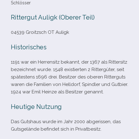
Schlösser
Rittergut Auligk (Oberer Teil)
04539 Groitzsch OT Auligk
Historisches
1191 war ein Herrensitz bekannt, der 1367 als Rittersitz
bezeich­net wurde. 1548 exis­tier­ten 2 Rittergüter, seit
spä­tes­tens 1696 drei. Besitzer des obe­ren Ritterguts
waren die Familien von Helldorf, Spindler und Gutbier.
1924 war Emil Heinze als Besitzer genannt.
Heutige Nutzung
Das Gutshaus wurde im Jahr 2000 abge­ris­sen, das
Gutsgelände befin­det sich in Privatbesitz.