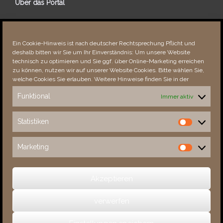
Über das Portal
Über dieses Portal
Neuigkeiten
Ein Cookie-Hinweis ist nach deutscher Rechtsprechung Pflicht und
Vielen Dank!
deshalb bitten wir Sie um Ihr Einverständnis: Um unsere Website
Fehler bemerkt?
technisch zu optimieren und Sie ggf. über Online-Marketing erreichen
zu können, nutzen wir auf unserer Website Cookies. Bitte wählen Sie,
welche Cookies Sie erlauben. Weitere Hinweise finden Sie in der
Funktional
Immer aktiv
Besucher seit 08/​2021
Statistiken
Statistiken
Total
88894
1857208
Today
320
488
Marketing
Marketing
This Week
320
27940
This Month
6720
139498
Akzeptieren
verwerfen
(c) 2026 Sachsens Schlösser