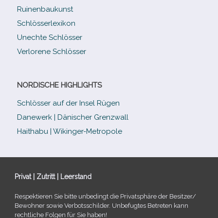
Ruinenbaukunst
Schlösserlexikon
Unechte Schlösser
Verlorene Schlösser
NORDISCHE HIGHLIGHTS
Schlösser auf der Insel Rügen
Danewerk | Dänischer Grenzwall
Haithabu | Wikinger-Metropole
Privat | Zutritt | Leerstand
Respektieren Sie bitte unbe­dingt die Privatsphäre der Besitzer/​
Bewohner sowie Verbotsschilder. Unbefugtes Betreten kann
recht­li­che Folgen für Sie haben!