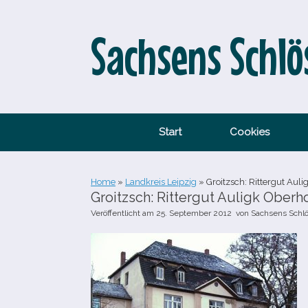
Zum
Inhalt
springen
Sachsens Schlö
Start
Cookies
Home
»
Landkreis Leipzig
»
Groitzsch: Rittergut Auli
Groitzsch: Rittergut Auligk Oberh
Veröffentlicht am
25. September 2012
von
Sachsens Schl