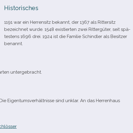
Historisches
1191 war ein Herrensitz bekannt, der 1367 als Rittersitz
bezeich­net wurde. 1548 exis­tier­ten zwei Rittergüter, seit spä­
tes­tens 1696 drei. 1924 ist die Familie Schindler als Besitzer
benannt.
arten untergebracht.
. Die Eigentumsverhältnisse sind unklar. An das Herrenhaus
chlösser