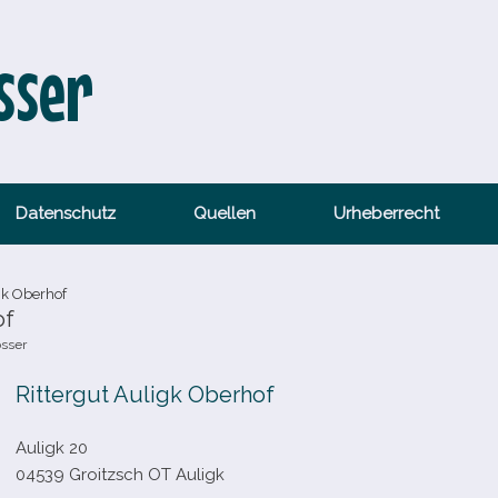
sser
Datenschutz
Quellen
Urheberrecht
gk Oberhof
of
össer
Rittergut Auligk Oberhof
Auligk 20
04539 Groitzsch OT Auligk