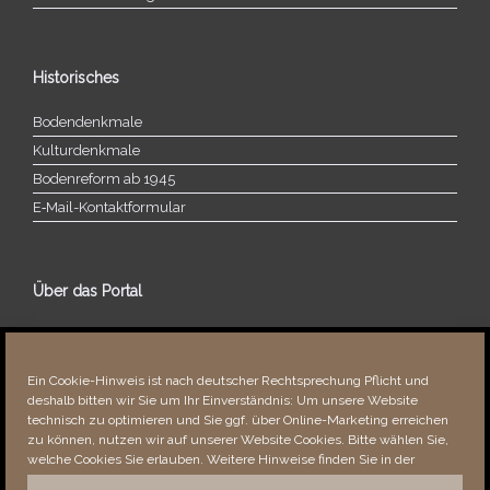
Historisches
Bodendenkmale
Kulturdenkmale
Bodenreform ab 1945
E‑Mail-​​Kontaktformular
Über das Portal
Über dieses Portal
Neuigkeiten
Ein Cookie-Hinweis ist nach deutscher Rechtsprechung Pflicht und
Vielen Dank!
deshalb bitten wir Sie um Ihr Einverständnis: Um unsere Website
Fehler bemerkt?
technisch zu optimieren und Sie ggf. über Online-Marketing erreichen
zu können, nutzen wir auf unserer Website Cookies. Bitte wählen Sie,
welche Cookies Sie erlauben. Weitere Hinweise finden Sie in der