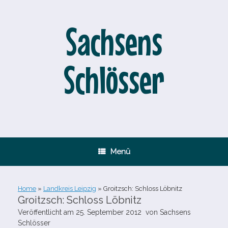
Zum
Inhalt
springen
Sachsens
Schlösser
Menü
Home
»
Landkreis Leipzig
»
Groitzsch: Schloss Löbnitz
Groitzsch: Schloss Löbnitz
Veröffentlicht am
25. September 2012
von
Sachsens
Schlösser