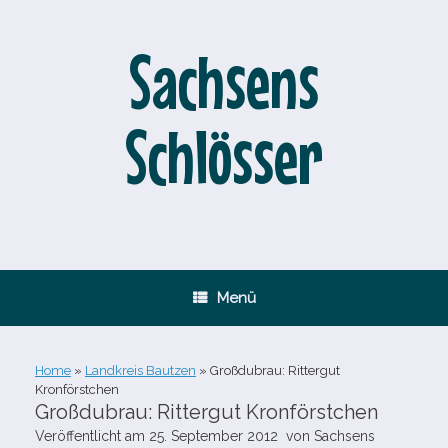
Zum
Inhalt
springen
Sachsens
Schlösser
Menü
Home
»
Landkreis Bautzen
»
Großdubrau: Rittergut
Kronförstchen
Großdubrau: Rittergut Kronförstchen
Veröffentlicht am
25. September 2012
von
Sachsens