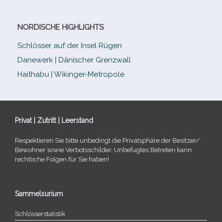
NORDISCHE HIGHLIGHTS
Schlösser auf der Insel Rügen
Danewerk | Dänischer Grenzwall
Haithabu | Wikinger-Metropole
Privat | Zutritt | Leerstand
Respektieren Sie bitte unbe­dingt die Privatsphäre der Besitzer/​
Bewohner sowie Verbotsschilder. Unbefugtes Betreten kann
recht­li­che Folgen für Sie haben!
Sammelsurium
Schlösserstatistik