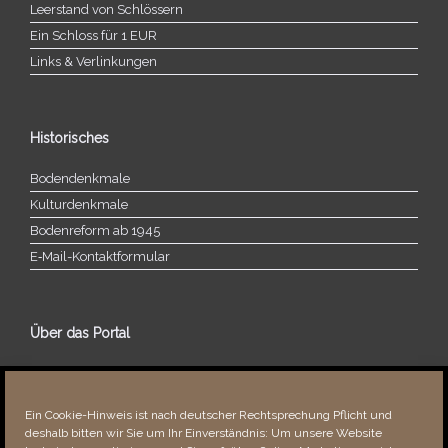
Leerstand von Schlössern
Ein Schloss für 1 EUR
Links & Verlinkungen
Historisches
Bodendenkmale
Kulturdenkmale
Bodenreform ab 1945
E‑Mail-​​Kontaktformular
Über das Portal
Über dieses Portal
Neuigkeiten
Ein Cookie-Hinweis ist nach deutscher Rechtsprechung Pflicht und
Vielen Dank!
deshalb bitten wir Sie um Ihr Einverständnis: Um unsere Website