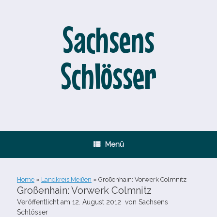
Zum
Inhalt
springen
Sachsens
Schlösser
Menü
Home
»
Landkreis Meißen
»
Großenhain: Vorwerk Colmnitz
Großenhain: Vorwerk Colmnitz
Veröffentlicht am
12. August 2012
von
Sachsens
Schlösser