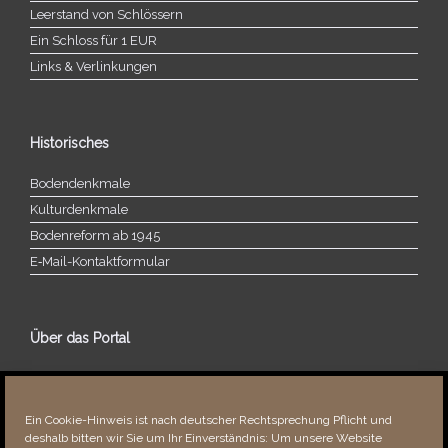
Leerstand von Schlössern
Ein Schloss für 1 EUR
Links & Verlinkungen
Historisches
Bodendenkmale
Kulturdenkmale
Bodenreform ab 1945
E‑Mail-​​Kontaktformular
Über das Portal
Über dieses Portal
Neuigkeiten
Ein Cookie-Hinweis ist nach deutscher Rechtsprechung Pflicht und
Vielen Dank!
deshalb bitten wir Sie um Ihr Einverständnis: Um unsere Website