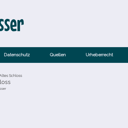
sser
Datenschutz
Quellen
Urheberrecht
ltes Schloss
loss
sser