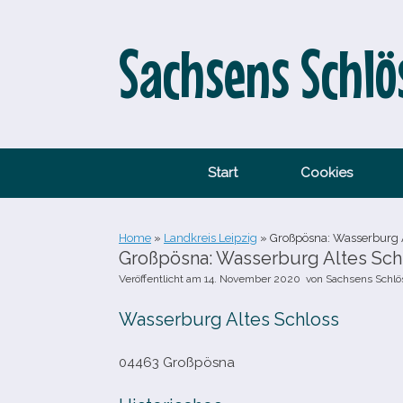
Zum
Inhalt
springen
Sachsens Schlö
Start
Cookies
Home
»
Landkreis Leipzig
»
Großpösna: Wasserburg A
Großpösna: Wasserburg Altes Sch
Veröffentlicht am
14. November 2020
von
Sachsens Schlö
Wasserburg Altes Schloss
04463 Großpösna