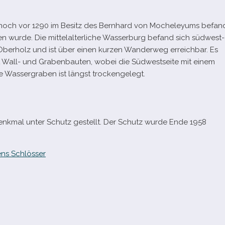
ch noch vor 1290 im Besitz des Bernhard von Mocheleyums befan
 wurde. Die mit­tel­al­ter­li­che Wasserburg befand sich süd­west­
 Oberholz und ist über einen kur­zen Wanderweg erreich­bar. Es
it Wall- und Grabenbauten, wobei die Südwestseite mit einem
lige Wassergraben ist längst trockengelegt.
enkmal unter Schutz gestellt. Der Schutz wurde Ende 1958
ns Schlösser