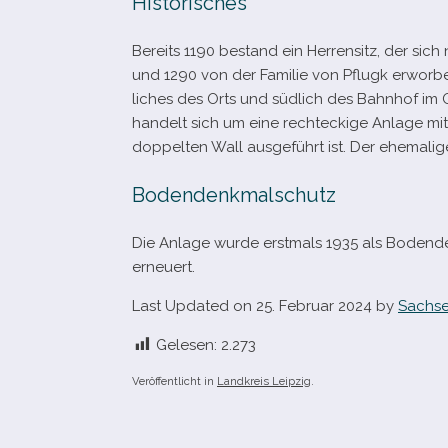
Historisches
Bereits 1190 bestand ein Herrensitz, der si
und 1290 von der Familie von Pflugk erwor­ben
li­ches des Orts und süd­lich des Bahnhof im
han­delt sich um eine recht­eckige Anlage m
dop­pel­ten Wall aus­ge­führt ist. Der ehe­ma­
Bodendenkmalschutz
Die Anlage wurde erst­mals 1935 als Bodend
erneuert.
Last Updated on 25. Februar 2024 by
Sachse
Gelesen:
2.273
Veröffentlicht in
Landkreis Leipzig
.