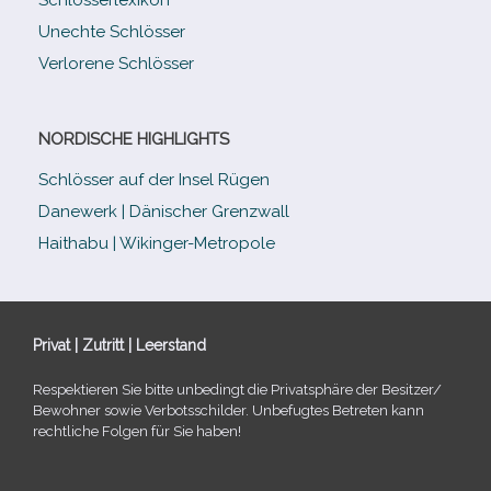
Unechte Schlösser
Verlorene Schlösser
NORDISCHE HIGHLIGHTS
Schlösser auf der Insel Rügen
Danewerk | Dänischer Grenzwall
Haithabu | Wikinger-Metropole
Privat | Zutritt | Leerstand
Respektieren Sie bitte unbe­dingt die Privatsphäre der Besitzer/​
Bewohner sowie Verbotsschilder. Unbefugtes Betreten kann
recht­li­che Folgen für Sie haben!