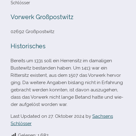
Schlösser
Vorwerk Großpostwitz
02692 Großpostwitz
Historisches
Bereits um 1331 soll ein Herrensitz im dama­li­gen
Bustewitz bestan­den haben. Um 1413 war ein
Rittersitz exis­tent, aus dem 1507 das Vorwerk her­vor
ging. Da wei­tere Angaben bis­lang nicht in Erfahrung
gebracht wer­den konn­ten, ist davon aus­zu­ge­hen,
dass das Vorwerk nicht lange Betand hatte und wie­
der auf­ge­löst wor­den war.
Last Updated on 27. Oktober 2024 by
Sachsens
Schlösser
Gelesen:
1.682