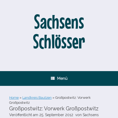
Zum
Inhalt
springen
Sachsens
Schlösser
Menü
Home
»
Landkreis Bautzen
»
Großpostwitz: Vorwerk
Großpostwitz
Großpostwitz: Vorwerk Großpostwitz
Veröffentlicht am
25. September 2012
von
Sachsens