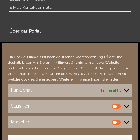
E‑Mail-​​Kontaktformular
Über das Portal
Über dieses Portal
Neuigkeiten
Ein Cookie-Hinweis ist nach deutscher Rechtsprechung Pflicht und
Vielen Dank!
deshalb bitten wir Sie um Ihr Einverständnis: Um unsere Website
Fehler bemerkt?
technisch zu optimieren und Sie ggf. über Online-Marketing erreichen
zu können, nutzen wir auf unserer Website Cookies. Bitte wählen Sie,
welche Cookies Sie erlauben. Weitere Hinweise finden Sie in der
Funktional
Immer aktiv
Besucher seit 08/​2021
Statistiken
Statistiken
Total
88135
1851972
Today
708
1293
Marketing
Marketing
This Week
3182
32377
This Month
4535
134262