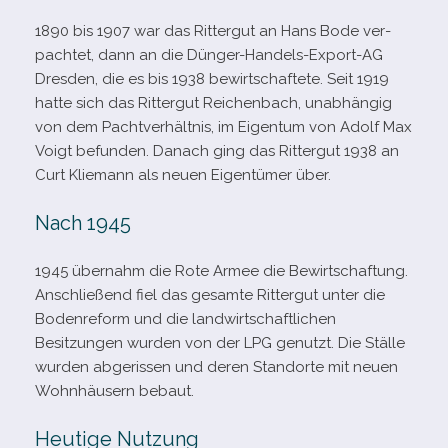
1890 bis 1907 war das Rittergut an Hans Bode ver­
pach­tet, dann an die Dünger-​Handels-​Export-​AG
Dresden, die es bis 1938 bewirt­schaf­tete. Seit 1919
hatte sich das Rittergut Reichenbach, unab­hän­gig
von dem Pachtverhältnis, im Eigentum von Adolf Max
Voigt befun­den. Danach ging das Rittergut 1938 an
Curt Kliemann als neuen Eigentümer über.
Nach 1945
1945 über­nahm die Rote Armee die Bewirtschaftung.
Anschließend fiel das gesamte Rittergut unter die
Bodenreform und die land­wirt­schaft­li­chen
Besitzungen wur­den von der LPG genutzt. Die Ställe
wur­den abge­ris­sen und deren Standorte mit neuen
Wohnhäusern bebaut.
Heutige Nutzung