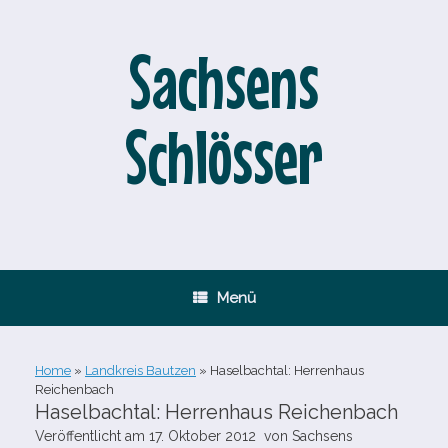
Zum
Inhalt
springen
Sachsens
Schlösser
Menü
Home
»
Landkreis Bautzen
»
Haselbachtal: Herrenhaus
Reichenbach
Haselbachtal: Herrenhaus Reichenbach
Veröffentlicht am
17. Oktober 2012
von
Sachsens