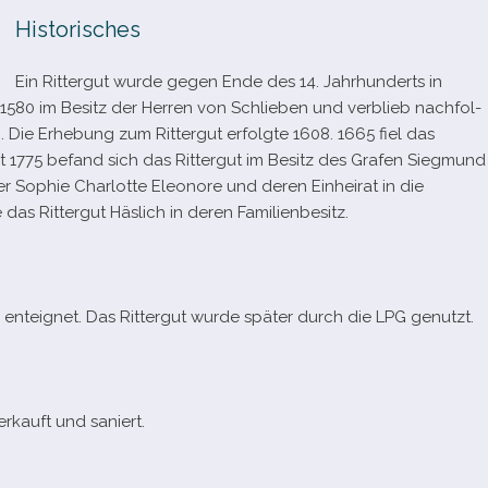
Historisches
Ein Rittergut wurde gegen Ende des 14. Jahrhunderts in
1580 im Besitz der Herren von Schlieben und ver­blieb nach­fol­
 Die Erhebung zum Rittergut erfolgte 1608. 1665 fiel das
it 1775 befand sich das Rittergut im Besitz des Grafen Siegmund
r Sophie Charlotte Eleonore und deren Einheirat in die
das Rittergut Häslich in deren Familienbesitz.
ent­eig­net. Das Rittergut wurde spä­ter durch die LPG genutzt.
r­kauft und saniert.