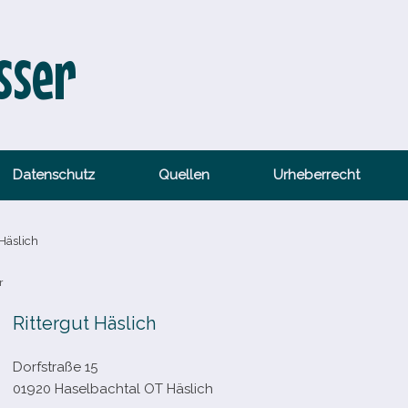
sser
Datenschutz
Quellen
Urheberrecht
Häslich
r
Rittergut Häslich
Dorfstraße 15
01920 Haselbachtal OT Häslich