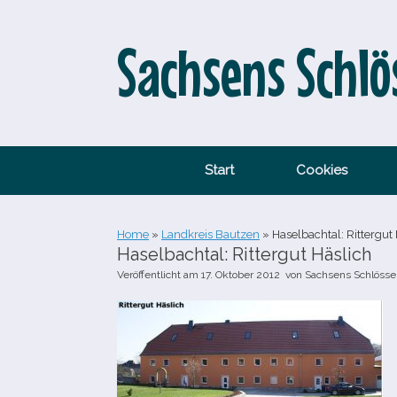
Zum
Inhalt
springen
Sachsens Schlö
Start
Cookies
Home
»
Landkreis Bautzen
»
Haselbachtal: Rittergut 
Haselbachtal: Rittergut Häslich
Veröffentlicht am
17. Oktober 2012
von
Sachsens Schlösse