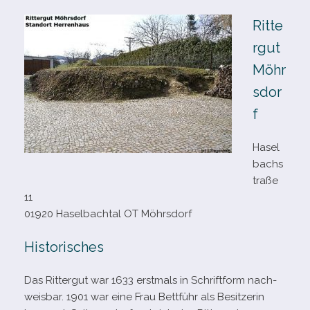
Ritte
rgut
Möhr
sdor
f
Hasel
bachs
traße
11
01920 Haselbachtal OT Möhrsdorf
Historisches
Das Rittergut war 1633 erst­mals in Schriftform nach­
weis­bar. 1901 war eine Frau Bettführ als Besitzerin