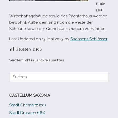
ma­li­
gen
Wirtschaftsgebäude sowie das Pächterhaus wer­den
bewohnt. Außerdem sind noch die Reste der
Scheune sowie der Grundstücksmauern vorhanden.
Last Updated on 13. Mai 2023 by
Sachsens Schlösser
Gelesen:
2.106
Veröffentlicht in
Landkreis Bautzen
.
Suche
nach:
CASTELLUM SAXONIA
Stadt Chemnitz (20)
Stadt Dresden (161)