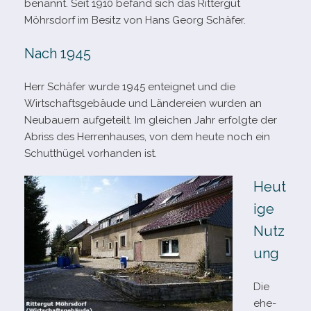
benannt. Seit 1910 befand sich das Rittergut
Möhrsdorf im Besitz von Hans Georg Schäfer.
Nach 1945
Herr Schäfer wurde 1945 ent­eig­net und die
Wirtschaftsgebäude und Ländereien wur­den an
Neubauern auf­ge­teilt. Im glei­chen Jahr erfolgte der
Abriss des Herrenhauses, von dem heute noch ein
Schutthügel vor­han­den ist.
Heut
ige
Nutz
ung
Die
ehe­