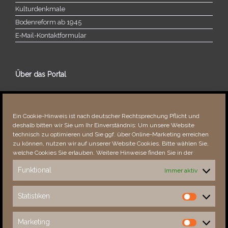
Kulturdenkmale
Bodenreform ab 1945
E‑Mail-​​Kontaktformular
Über das Portal
Über dieses Portal
Neuigkeiten
Ein Cookie-Hinweis ist nach deutscher Rechtsprechung Pflicht und
Vielen Dank!
deshalb bitten wir Sie um Ihr Einverständnis: Um unsere Website
Fehler bemerkt?
technisch zu optimieren und Sie ggf. über Online-Marketing erreichen
zu können, nutzen wir auf unserer Website Cookies. Bitte wählen Sie,
welche Cookies Sie erlauben. Weitere Hinweise finden Sie in der
Funktional
Immer aktiv
Besucher seit 08/​2021
Statistiken
Statistiken
Total
88747
1856953
Today
173
233
Marketing
Marketing
This Week
173
27685