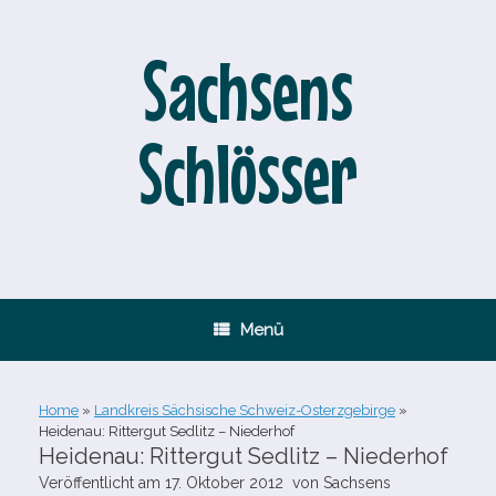
Zum
Inhalt
springen
Sachsens
Schlösser
Menü
Home
»
Landkreis Sächsische Schweiz-Osterzgebirge
»
Heidenau: Rittergut Sedlitz – Niederhof
Heidenau: Rittergut Sedlitz – Niederhof
Veröffentlicht am
17. Oktober 2012
von
Sachsens