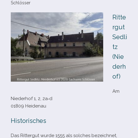
Schlösser
Ritte
rgut
Sedli
tz
(Nie
derh
of)
Am
Niederhof 1, 2, 2a‑d
01809 Heidenau
Historisches
Das Rittergut wurde 1555 als sol­ches bezeich­net,