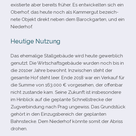
exis­tierte aber bereits frü­her. Es ent­wi­ckel­ten sich ein
Oberhof, das heute noch als Kammergut bezeich­
nete Objekt direkt neben dem Barockgarten, und ein
Niederhof.
Heutige Nutzung
Das ehe­ma­lige Stallgebäude wird heute gewerb­lich
genutzt. Die Wirtschaftsgebäude wur­den noch bis in
die 2010er Jahre bewohnt. Inzwischen steht der
gesamte Hof steht leer. Ende 2018 war ein Verkauf für
die Summe von 163.000 € vor­ge­se­hen, der offen­bar
nicht zustande kam. Seine Zukunft ist ins­be­son­dere
im Hinblick auf die geplante Schnellstrecke der
Zugverbindung nach Prag unge­wiss. Das Grundstück
gehört in den Einzugsbereich der geplan­ten
Bahnstecke. Dem Niederhof könnte somit der Abriss
drohen.