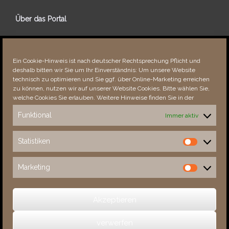
Über das Portal
Über dieses Portal
Neuigkeiten
Ein Cookie-Hinweis ist nach deutscher Rechtsprechung Pflicht und
Vielen Dank!
deshalb bitten wir Sie um Ihr Einverständnis: Um unsere Website
Fehler bemerkt?
technisch zu optimieren und Sie ggf. über Online-Marketing erreichen
zu können, nutzen wir auf unserer Website Cookies. Bitte wählen Sie,
welche Cookies Sie erlauben. Weitere Hinweise finden Sie in der
Funktional
Immer aktiv
Besucher seit 08/​2021
Statistiken
Statistiken
Total
88288
1852543
Today
861
1864
Marketing
Marketing
This Week
3335
32948
This Month
4688
134833
Akzeptieren
verwerfen