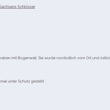
Sachsens Schlösser
rgraben mit Bogenwall. Sie wurde nord­öst­lich vom Ort und öst­li
al unter Schutz gestellt.