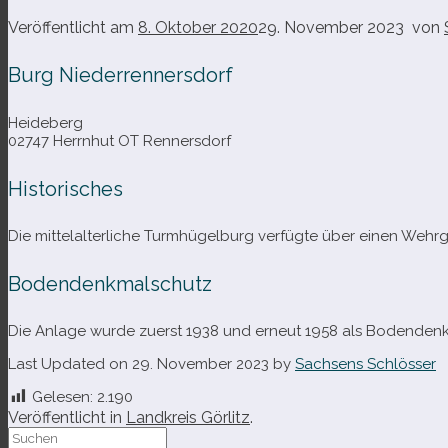
Veröffentlicht am
8. Oktober 2020
29. November 2023
von
Burg Niederrennersdorf
Heideberg
02747 Herrnhut OT Rennersdorf
Historisches
Die mit­tel­al­ter­li­che Turmhügelburg ver­fügte über einen Weh
Bodendenkmalschutz
Die Anlage wurde zuerst 1938 und erneut 1958 als Bodendenkm
Last Updated on 29. November 2023 by
Sachsens Schlösser
Gelesen:
2.190
Veröffentlicht in
Landkreis Görlitz
.
Suche