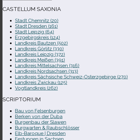
nach:
CASTELLUM SAXONIA
Stadt Chemnitz (20)
Stadt Dresden (161)
Stadt Leipzig (64)
Erzgebirgskreis (124)
Landkreis Bautzen (502)
Landkreis Görlitz (330)
Landkreis Leipzig (372)
Landkreis Meißen (391)
Landkreis Mittelsachsen (316)
Landkreis Nordsachsen (313)
Landkreis Sächsische Schweiz-​Osterzgebirge (270)
Landkreis Zwickau (125)
Vogtlandkreis (262)
SCRIPTORIUM
Bau von Felsenburgen
Berken von der Duba
Burgenbau der Slawen
Burgwarten & Raubschlösser
Elb-​Baroque | Dresden
Festungen in Sachsen