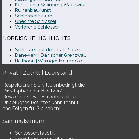
Königlicher Weinberg Wachwitz
Ruinenbaukunst
Schlösserlexikon
Unechte Schlösser
Verlorene Schlösser
NORDISCHE HIGHLIGHTS
Schlösser auf der Insel Rügen
Danewerk | Dänischer Grenzwall
Haithabu | Wikinger-Metropole
Privat | Zutritt | Leerstand
Respektieren Sie bitte unbe­dingt die
Privatsphäre der Besitzer/​
Bewohner sowie Verbotsschilder.
Unbefugtes Betreten kann recht­li­
che Folgen für Sie haben!
Sammelsurium
Schlösserstatistik
Leerstand von Schlössern