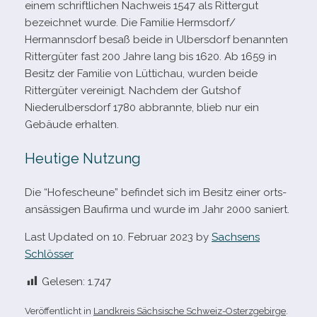
einem schrift­li­chen Nachweis 1547 als Rittergut
bezeich­net wurde. Die Familie Hermsdorf/​
Hermannsdorf besaß beide in Ulbersdorf benann­ten
Rittergüter fast 200 Jahre lang bis 1620. Ab 1659 in
Besitz der Familie von Lüttichau, wur­den beide
Rittergüter ver­ei­nigt. Nachdem der Gutshof
Niederulbersdorf 1780 abbrannte, blieb nur ein
Gebäude erhalten.
Heutige Nutzung
Die “Hofescheune” befin­det sich im Besitz einer orts­
an­säs­si­gen Baufirma und wurde im Jahr 2000 saniert.
Last Updated on 10. Februar 2023 by
Sachsens
Schlösser
Gelesen:
1.747
Veröffentlicht in
Landkreis Sächsische Schweiz-Osterzgebirge
.