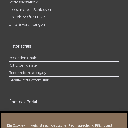
Schlösserstatistik
Leerstand von Schlössern
Ein Schloss für 1 EUR
Links & Verlinkungen
Historisches
Bodendenkmale
Kulturdenkmale
Bodenreform ab 1945
E‑Mail-​​Kontaktformular
Über das Portal
Über dieses Portal
Neuigkeiten
Ein Cookie-Hinweis ist nach deutscher Rechtsprechung Pflicht und