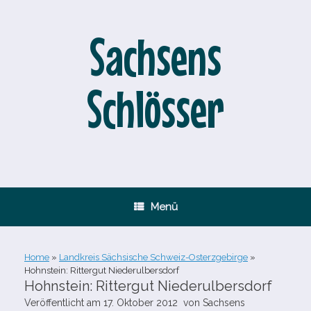
Zum
Inhalt
springen
Sachsens
Schlösser
Menü
Home
»
Landkreis Sächsische Schweiz-Osterzgebirge
»
Hohnstein: Rittergut Niederulbersdorf
Hohnstein: Rittergut Niederulbersdorf
Veröffentlicht am
17. Oktober 2012
von
Sachsens