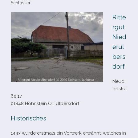
Schlösser
Ritte
rgut
Nied
erul
bers
dorf
Neud
orfstra
ße 17
01848 Hohnstein OT Ulbersdorf
Historisches
1443 wurde erst­mals ein Vorwerk erwähnt, wel­ches in