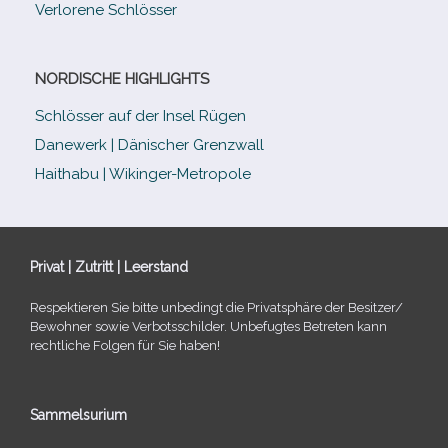
Verlorene Schlösser
NORDISCHE HIGHLIGHTS
Schlösser auf der Insel Rügen
Danewerk | Dänischer Grenzwall
Haithabu | Wikinger-Metropole
Privat | Zutritt | Leerstand
Respektieren Sie bitte unbe­dingt die Privatsphäre der Besitzer/​
Bewohner sowie Verbotsschilder. Unbefugtes Betreten kann
recht­li­che Folgen für Sie haben!
Sammelsurium