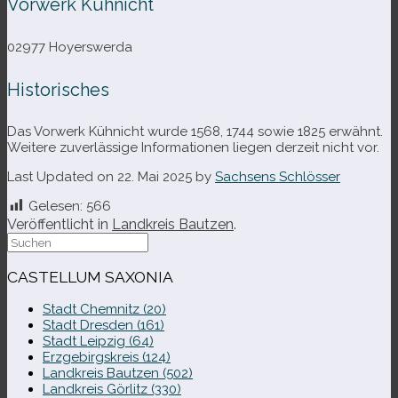
Vorwerk Kühnicht
02977 Hoyerswerda
Historisches
Das Vorwerk Kühnicht wurde 1568, 1744 sowie 1825 erwähnt.
Weitere zuver­läs­sige Informationen lie­gen der­zeit nicht vor.
Last Updated on 22. Mai 2025 by
Sachsens Schlösser
Gelesen:
566
Veröffentlicht in
Landkreis Bautzen
.
Suche
nach:
CASTELLUM SAXONIA
Stadt Chemnitz (20)
Stadt Dresden (161)
Stadt Leipzig (64)
Erzgebirgskreis (124)
Landkreis Bautzen (502)
Landkreis Görlitz (330)