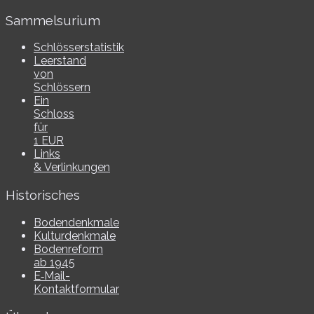
Sammelsurium
Schlösserstatistik
Leerstand
von
Schlössern
Ein
Schloss
für
1 EUR
Links
& Verlinkungen
Historisches
Bodendenkmale
Kulturdenkmale
Bodenreform
ab 1945
E‑Mail-​​
Kontaktformular