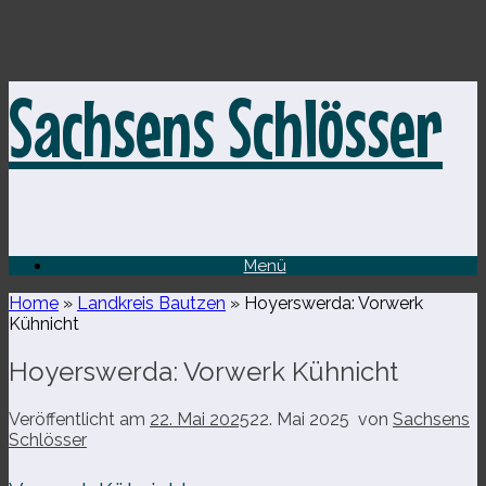
Zum
Sachsens Schlösser
Inhalt
springen
Menü
Home
»
Landkreis Bautzen
»
Hoyerswerda: Vorwerk
Kühnicht
Hoyerswerda: Vorwerk Kühnicht
Veröffentlicht am
22. Mai 2025
22. Mai 2025
von
Sachsens
Schlösser