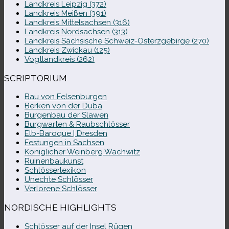
Landkreis Leipzig (372)
Landkreis Meißen (391)
Landkreis Mittelsachsen (316)
Landkreis Nordsachsen (313)
Landkreis Sächsische Schweiz-​Osterzgebirge (270)
Landkreis Zwickau (125)
Vogtlandkreis (262)
SCRIPTORIUM
Bau von Felsenburgen
Berken von der Duba
Burgenbau der Slawen
Burgwarten & Raubschlösser
Elb-​Baroque | Dresden
Festungen in Sachsen
Königlicher Weinberg Wachwitz
Ruinenbaukunst
Schlösserlexikon
Unechte Schlösser
Verlorene Schlösser
NORDISCHE HIGHLIGHTS
Schlösser auf der Insel Rügen