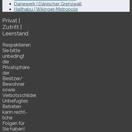
Danewerk | Dänischer Grenzwall
Haithabu | Wikinger-Metropole
Privat |
Zutritt |
Leerstand
Respektieren
Sie bitte
unbe­dingt
die
Privatsphäre
der
Besitzer/​
Bewohner
sowie
Verbotsschilder.
Unbefugtes
Betreten
kann recht­
li­che
Folgen für
Sie haben!