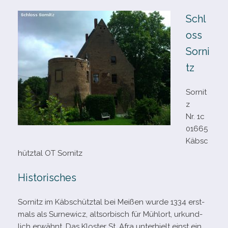
Schl
oss
Sorni
tz
Sornit
z
Nr. 1c
01665
Käbsc
hütztal OT Sornitz
Historisches
Sornitz im Käbschütztal bei Meißen wurde 1334 erst­
mals als Surnewicz, alt­sor­bisch für Mühlort, urkund­
lich erwähnt. Das Kloster St. Afra unter­hielt einst ein