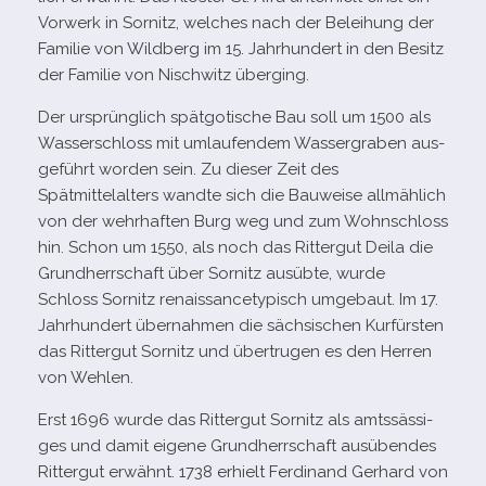
Vorwerk in Sornitz, wel­ches nach der Beleihung der
Familie von Wildberg im 15. Jahrhundert in den Besitz
der Familie von Nischwitz überging.
Der ursprüng­lich spät­go­ti­sche Bau soll um 1500 als
Wasserschloss mit umlau­fen­dem Wassergraben aus­
ge­führt wor­den sein. Zu die­ser Zeit des
Spätmittelalters wandte sich die Bauweise all­mäh­lich
von der wehr­haf­ten Burg weg und zum Wohnschloss
hin. Schon um 1550, als noch das Rittergut Deila die
Grundherrschaft über Sornitz aus­übte, wurde
Schloss Sornitz renais­sance­ty­pisch umge­baut. Im 17.
Jahrhundert über­nah­men die säch­si­schen Kurfürsten
das Rittergut Sornitz und über­tru­gen es den Herren
von Wehlen.
Erst 1696 wurde das Rittergut Sornitz als amts­säs­si­
ges und damit eigene Grundherrschaft aus­üben­des
Rittergut erwähnt. 1738 erhielt Ferdinand Gerhard von