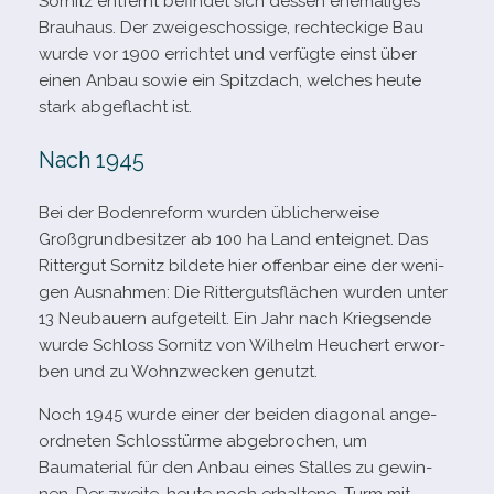
Sornitz ent­fernt befin­det sich des­sen ehe­ma­li­ges
Brauhaus. Der zwei­ge­schos­sige, recht­eckige Bau
wurde vor 1900 errich­tet und ver­fügte einst über
einen Anbau sowie ein Spitzdach, wel­ches heute
stark abge­flacht ist.
Nach 1945
Bei der Bodenreform wur­den übli­cher­weise
Großgrundbesitzer ab 100 ha Land ent­eig­net. Das
Rittergut Sornitz bil­dete hier offen­bar eine der weni­
gen Ausnahmen: Die Rittergutsflächen wur­den unter
13 Neubauern auf­ge­teilt. Ein Jahr nach Kriegsende
wurde Schloss Sornitz von Wilhelm Heuchert erwor­
ben und zu Wohnzwecken genutzt.
Noch 1945 wurde einer der bei­den dia­go­nal ange­
ord­ne­ten Schlosstürme abge­bro­chen, um
Baumaterial für den Anbau eines Stalles zu gewin­