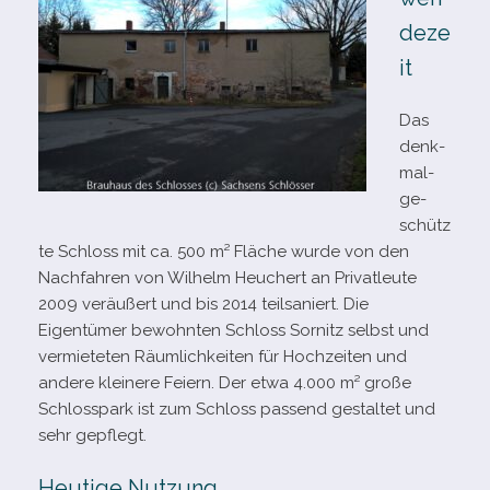
deze
it
Das
denk­
mal­
ge­
schütz
te Schloss mit ca. 500 m² Fläche wurde von den
Nachfahren von Wilhelm Heuchert an Privatleute
2009 ver­äu­ßert und bis 2014 teil­sa­niert. Die
Eigentümer bewohn­ten Schloss Sornitz selbst und
ver­mie­te­ten Räumlichkeiten für Hochzeiten und
andere klei­nere Feiern. Der etwa 4.000 m² große
Schlosspark ist zum Schloss pas­send gestal­tet und
sehr gepflegt.
Heutige Nutzung