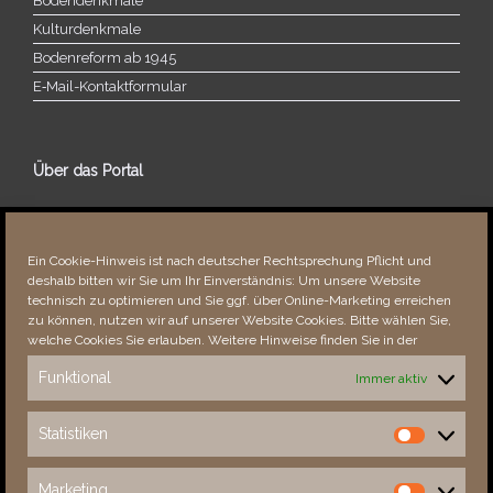
Bodendenkmale
Kulturdenkmale
Bodenreform ab 1945
E‑Mail-​​Kontaktformular
Über das Portal
Über dieses Portal
Neuigkeiten
Ein Cookie-Hinweis ist nach deutscher Rechtsprechung Pflicht und
Vielen Dank!
deshalb bitten wir Sie um Ihr Einverständnis: Um unsere Website
Fehler bemerkt?
technisch zu optimieren und Sie ggf. über Online-Marketing erreichen
zu können, nutzen wir auf unserer Website Cookies. Bitte wählen Sie,
welche Cookies Sie erlauben. Weitere Hinweise finden Sie in der
Funktional
Immer aktiv
Besucher seit 08/​2021
Statistiken
Statistiken
Total
88623
1853958
Today
655
1279
Marketing