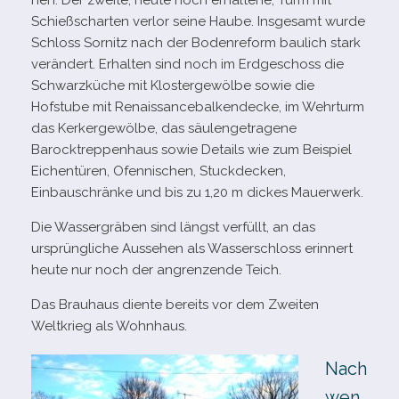
nen. Der zweite, heute noch erhal­tene, Turm mit
Schießscharten ver­lor seine Haube. Insgesamt wurde
Schloss Sornitz nach der Bodenreform bau­lich stark
ver­än­dert. Erhalten sind noch im Erdgeschoss die
Schwarzküche mit Klostergewölbe sowie die
Hofstube mit Renaissancebalkendecke, im Wehrturm
das Kerkergewölbe, das säu­len­ge­tra­gene
Barocktreppenhaus sowie Details wie zum Beispiel
Eichentüren, Ofennischen, Stuckdecken,
Einbauschränke und bis zu 1,20 m dickes Mauerwerk.
Die Wassergräben sind längst ver­füllt, an das
ursprüng­li­che Aussehen als Wasserschloss erin­nert
heute nur noch der angren­zende Teich.
Das Brauhaus diente bereits vor dem Zweiten
Weltkrieg als Wohnhaus.
Nach
wen