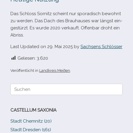
Das Schloss Sornitz scheint nur spo­ra­disch bewohnt
zu wer­den. Das Dach des Brauhauses war längst ein­
ge­stürzt. Es wurde 2020 ver­kauft. Offenbar droht ein
Abriss.
Last Updated on 29. Mai 2025 by
Sachsens Schlösser
Gelesen:
3.620
Veröffentlicht in
Landkreis Meißen
.
Suche
nach:
CASTELLUM SAXONIA
Stadt Chemnitz (20)
Stadt Dresden (161)