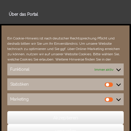
Über das Portal
Über dieses Portal
Neuigkeiten
Ein Cookie-Hinweis ist nach deutscher Rechtsprechung Pflicht und
Vielen Dank!
deshalb bitten wir Sie um Ihr Einverständnis: Um unsere Website
Fehler bemerkt?
technisch zu optimieren und Sie ggf. über Online-Marketing erreichen
zu können, nutzen wir auf unserer Website Cookies. Bitte wählen Sie,
welche Cookies Sie erlauben. Weitere Hinweise finden Sie in der
Funktional
Immer aktiv
Besucher seit 08/​2021
Statistiken
Statistiken
Total
88289
1852552
Today
862
1873
Marketing
Marketing
This Week
3336
32957
This Month
4689
134842
Akzeptieren
verwerfen