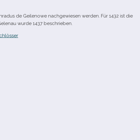
radus de Geilenowe nach­ge­wie­sen wer­den. Für 1432 ist die
 Gelenau wurde 1437 beschrieben.
chlösser