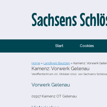
Zum
Inhalt
springen
Sachsens Schlö
Start
Cookies
Home
»
Landkreis Bautzen
»
Kamenz: Vorwerk Gele
Kamenz: Vorwerk Gelenau
Veröffentlicht am
20. Oktober 2012
von
Sachsens Schlöss
Vorwerk Gelenau
01917 Kamenz OT Gelenau