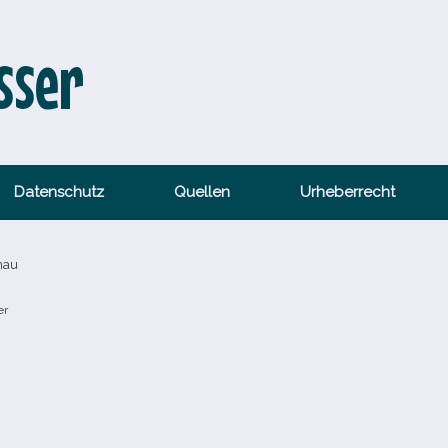
sser
Datenschutz
Quellen
Urheberrecht
nau
er