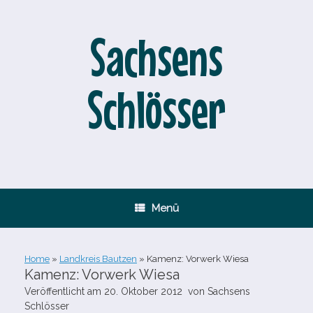
Zum
Inhalt
springen
Sachsens
Schlösser
Menü
Home
»
Landkreis Bautzen
»
Kamenz: Vorwerk Wiesa
Kamenz: Vorwerk Wiesa
Veröffentlicht am
20. Oktober 2012
von
Sachsens
Schlösser