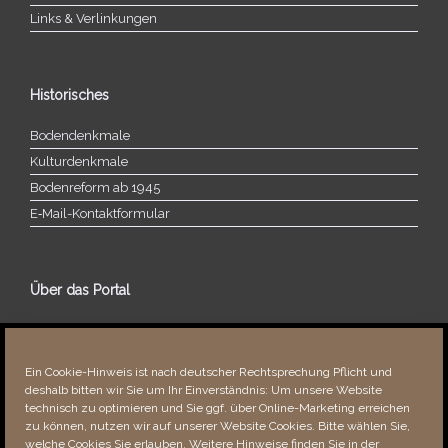
Links & Verlinkungen
Historisches
Bodendenkmale
Kulturdenkmale
Bodenreform ab 1945
E‑Mail-​​Kontaktformular
Über das Portal
Über dieses Portal
Neuigkeiten
Ein Cookie-Hinweis ist nach deutscher Rechtsprechung Pflicht und
Vielen Dank!
deshalb bitten wir Sie um Ihr Einverständnis: Um unsere Website
Fehler bemerkt?
technisch zu optimieren und Sie ggf. über Online-Marketing erreichen
zu können, nutzen wir auf unserer Website Cookies. Bitte wählen Sie,
welche Cookies Sie erlauben. Weitere Hinweise finden Sie in der