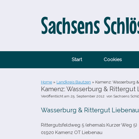
Zum
Inhalt
springen
Sachsens Schlö
Start
Cookies
Home
»
Landkreis Bautzen
»
Kamenz: Wasserburg & 
Kamenz: Wasserburg & Rittergut
Veröffentlicht am
25. September 2012
von
Sachsens Schl
Wasserburg & Rittergut Liebenau
Rittergutsfeldweg 5 (ehe­mals Kurzer Weg 5)
01920 Kamenz OT Liebenau