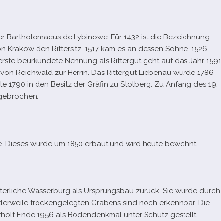
ter Bartholomaeus de Lybinowe. Für 1432 ist die Bezeichnung
n Krakow den Rittersitz. 1517 kam es an des­sen Söhne. 1526
erste beur­kun­dete Nennung als Rittergut geht auf das Jahr 1591
von Reichwald zur Herrin. Das Rittergut Liebenau wurde 1786
 1790 in den Besitz der Gräfin zu Stolberg. Zu Anfang des 19.
bgebrochen.
de. Dieses wurde um 1850 erbaut und wird heute bewohnt.
al­ter­li­che Wasserburg als Ursprungsbau zurück. Sie wurde durch
t­ler­weile tro­cken­ge­leg­ten Grabens sind noch erkenn­bar. Die
­holt Ende 1956 als Bodendenkmal unter Schutz gestellt.