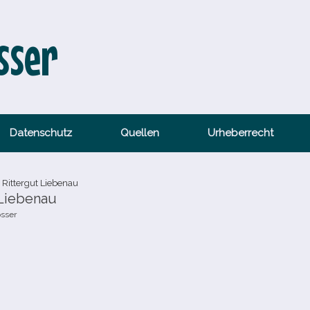
sser
Datenschutz
Quellen
Urheberrecht
Rittergut Liebenau
 Liebenau
össer