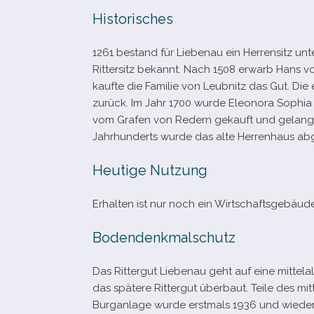
Historisches
1261 bestand für Liebenau ein Herrensitz un
Rittersitz bekannt. Nach 1508 erwarb Hans vo
kaufte die Familie von Leubnitz das Gut. Die 
zurück. Im Jahr 1700 wurde Eleonora Sophia 
vom Grafen von Redern gekauft und gelangte
Jahrhunderts wurde das alte Herrenhaus a
Heutige Nutzung
Erhalten ist nur noch ein Wirtschaftsgebäu
Bodendenkmalschutz
Das Rittergut Liebenau geht auf eine mit­tel­
das spä­tere Rittergut über­baut. Teile des mit
Burganlage wurde erst­mals 1936 und wie­der