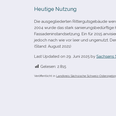
Heutige Nutzung
Die aus­ge­glie­der­ten Rittergutsgebäude we
2004 wurde das stark sanie­rungs­be­dürf­tige
Fassadeninstandsetzung. Ein für 2015 anvi­sier
jedoch nach wie vor leer und unge­nutzt. D
(Stand: August 2021)
Last Updated on 29. Juni 2025 by
Sachsens 
Gelesen:
2.815
Veröffentlicht in
Landkreis Sächsische Schweiz-Osterzgebir