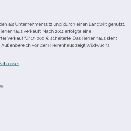
r­den als Unternehmenssitz und durch einen Landwirt genutzt.
 Herrenhaus ver­kauft. Nach 2011 erfolgte eine
­ter Verkauf für 19.000 € schei­terte. Das Herrenhaus steht
er Außenbereich vor dem Herrenhaus zeigt Wildwuchs.
Schlösser
ge
.