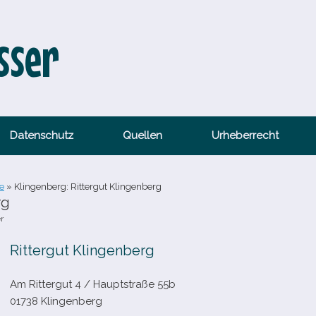
sser
Datenschutz
Quellen
Urheberrecht
e
»
Klingenberg: Rittergut Klingenberg
rg
r
Rittergut Klingenberg
Am Rittergut 4 /​ Hauptstraße 55b
01738 Klingenberg