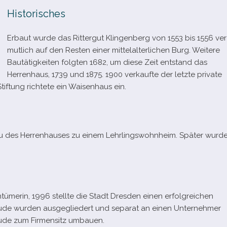
Historisches
Erbaut wurde das Rittergut Klingenberg von 1553 bis 1556 ver
mut­lich auf den Resten einer mit­tel­al­ter­li­chen Burg. Weitere
Bautätigkeiten folg­ten 1682, um diese Zeit ent­stand das
Herrenhaus, 1739 und 1875. 1900 ver­kaufte der letzte pri­vate
tiftung rich­tete ein Waisenhaus ein.
u des Herrenhauses zu einem Lehrlingswohnheim. Später wurd
merin, 1996 stellte die Stadt Dresden einen erfolg­rei­chen
de wur­den aus­ge­glie­dert und sepa­rat an einen Unternehmer
bäude zum Firmensitz umbauen.