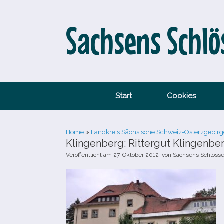
Zum
Inhalt
springen
Sachsens Schlö
Start
Cookies
Home
»
Landkreis Sächsische Schweiz-Osterzgebirg
Klingenberg: Rittergut Klingenbe
Veröffentlicht am
27. Oktober 2012
von
Sachsens Schlösse