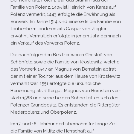
Der Herrensitz Polenz war das Stammhaus der
Familie von Polenz. 1405 ist Heinrich von Karas auf
Polenz ver­merkt, 1443 erfolgte die Erwähnung als
Vorwerk. Im Jahre 1514 sind einer­seits die Familie von
Taubenheim, ande­rer­seits Caspar von Ziegler
erwähnt. Vermutlich erfolgte in jenem Jahr dem­nach
ein Verkauf des Vorwerks Polenz.
Die nach­fol­gen­den Besitzer waren Christoff von
Schönfeld sowie die Familie von Krostewitz, wel­che
das Vorwerk 1547 an Magnus von Bernstein abtrat,
der mit einer Tochter aus dem Hause von Krostewitz
ver­mählt war. 1551 erfolgte die urkund­li­che
Benennung als Rittergut. Magnus von Bernstein ver­
starb 1588 und seine bei­den Söhne teil­ten sich den
Polenzer Grundbesitz. Es ent­stan­den die Rittergüter
Niederpolenz und Oberpolenz.
Im 17. und 18. Jahrhundert über­nahm für lange Zeit
die Familie von Miltitz die Herrschaft auf