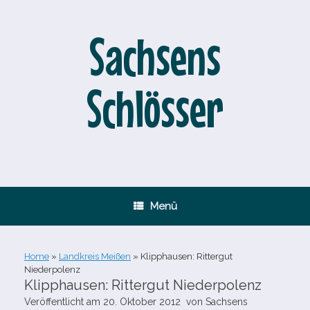
Zum
Inhalt
springen
Sachsens
Schlösser
Menü
Home
»
Landkreis Meißen
»
Klipphausen: Rittergut
Niederpolenz
Klipphausen: Rittergut Niederpolenz
Veröffentlicht am
20. Oktober 2012
von
Sachsens