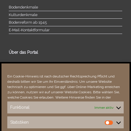
Bodendenkmale
Kulturdenkmale
Bodenreform ab 1945
E‑Mail-​​Kontaktformular
Über das Portal
Über dieses Portal
Neuigkeiten
Ein Cookie-Hinweis ist nach deutscher Rechtsprechung Pflicht und
Vielen Dank!
deshalb bitten wir Sie um Ihr Einverständnis: Um unsere Website
Fehler bemerkt?
technisch zu optimieren und Sie ggf. über Online-Marketing erreichen
zu können, nutzen wir auf unserer Website Cookies. Bitte wählen Sie,
welche Cookies Sie erlauben. Weitere Hinweise finden Sie in der
Funktional
Immer aktiv
Besucher seit 08/​2021
Statistiken
Statistiken
Total
88671
1855235