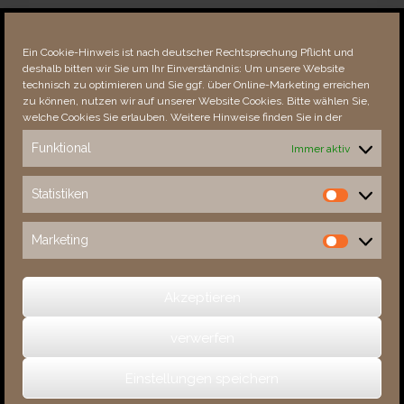
Über dieses Portal
Neuigkeiten
Ein Cookie-Hinweis ist nach deutscher Rechtsprechung Pflicht und
Vielen Dank!
deshalb bitten wir Sie um Ihr Einverständnis: Um unsere Website
Fehler bemerkt?
technisch zu optimieren und Sie ggf. über Online-Marketing erreichen
zu können, nutzen wir auf unserer Website Cookies. Bitte wählen Sie,
welche Cookies Sie erlauben. Weitere Hinweise finden Sie in der
Funktional
Immer aktiv
Besucher seit 08/​2021
Statistiken
Statistiken
Total
88972
1855872
Today
510
914
Marketing
Marketing
This Week
4803
36277
This Month
6156
138162
Akzeptieren
verwerfen
(c) 2026 Sachsens Schlösser
Einstellungen speichern
Ein Theme von
SiteOrigin