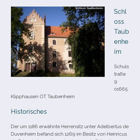
Schl
oss
Taub
enhe
im
Schuls
traße
9
01665
Klipphausen OT Taubenheim
Historisches
Der um 1186 erwähnte Herrensitz unter Adelbertus de
Duvenheim befand sich 1269 im Besitz von Heinricus