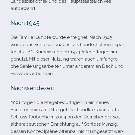
Landesbibliothek und des Hauptstaatsarchives
aufbewahrt.
Nach 1945
Die Familie Kämpfe wurde ent­eig­net. Nach 1945
wurde das Schloss zunächst als Landschulheim, spä­
ter als TBC-​Kurheim und ab 1974 Altenpflegeheim
genutzt. Mit die­ser Nutzung waren auch umfang­rei­
che Sanierungsarbeiten unter ande­rem an Dach und
Fassade verbunden.
Nachwendezeit
2001 zogen die Pfegebedürftigen in ein neues
Seniorenheim am Rittergut Der Landkreis ver­kaufte
Schloss Taubenheim 2004 an den Betreiber der sozi­
al­the­ra­peu­ti­schen Einrichtung auf Schloss Munzig,
des­sen Konzeptpläne offen­bar nicht umge­setzt wer­