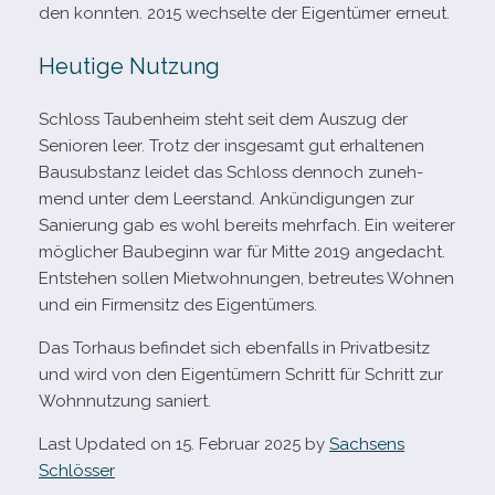
den konn­ten. 2015 wech­selte der Eigentümer erneut.
Heutige Nutzung
Schloss Taubenheim steht seit dem Auszug der
Senioren leer. Trotz der ins­ge­samt gut erhal­te­nen
Bausubstanz lei­det das Schloss den­noch zuneh­
mend unter dem Leerstand. Ankündigungen zur
Sanierung gab es wohl bereits mehr­fach. Ein wei­te­rer
mög­li­cher Baubeginn war für Mitte 2019 ange­dacht.
Entstehen sol­len Mietwohnungen, betreu­tes Wohnen
und ein Firmensitz des Eigentümers.
Das Torhaus befin­det sich eben­falls in Privatbesitz
und wird von den Eigentümern Schritt für Schritt zur
Wohnnutzung saniert.
Last Updated on 15. Februar 2025 by
Sachsens
Schlösser