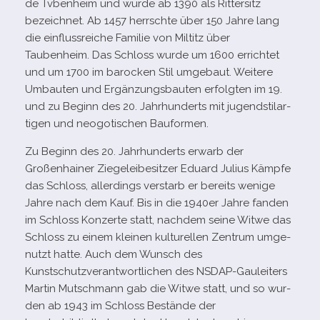
de Tvbenheim und wurde ab 1390 als Rittersitz
bezeich­net. Ab 1457 herrschte über 150 Jahre lang
die ein­fluss­rei­che Familie von Miltitz über
Taubenheim. Das Schloss wurde um 1600 errich­tet
und um 1700 im baro­cken Stil umge­baut. Weitere
Umbauten und Ergänzungsbauten erfolg­ten im 19.
und zu Beginn des 20. Jahrhunderts mit jugend­stil­ar­
ti­gen und neo­go­ti­schen Bauformen.
Zu Beginn des 20. Jahrhunderts erwarb der
Großenhainer Ziegeleibesitzer Eduard Julius Kämpfe
das Schloss, aller­dings ver­starb er bereits wenige
Jahre nach dem Kauf. Bis in die 1940er Jahre fan­den
im Schloss Konzerte statt, nach­dem seine Witwe das
Schloss zu einem klei­nen kul­tu­rel­len Zentrum umge­
nutzt hatte. Auch dem Wunsch des
Kunstschutzverantwortlichen des NSDAP-​Gauleiters
Martin Mutschmann gab die Witwe statt, und so wur­
den ab 1943 im Schloss Bestände der