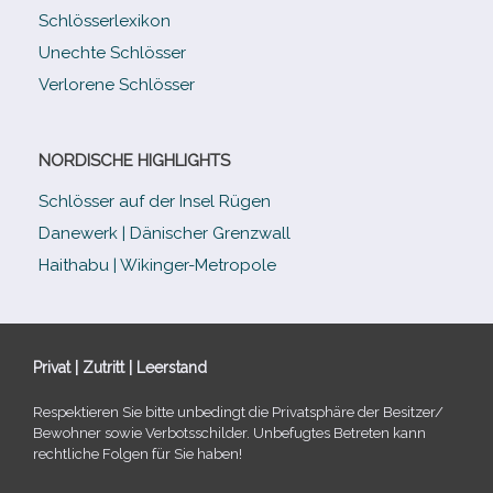
Schlösserlexikon
Unechte Schlösser
Verlorene Schlösser
NORDISCHE HIGHLIGHTS
Schlösser auf der Insel Rügen
Danewerk | Dänischer Grenzwall
Haithabu | Wikinger-Metropole
Privat | Zutritt | Leerstand
Respektieren Sie bitte unbe­dingt die Privatsphäre der Besitzer/​
Bewohner sowie Verbotsschilder. Unbefugtes Betreten kann
recht­li­che Folgen für Sie haben!