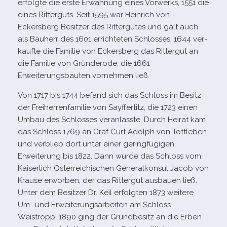
erfolgte die erste Erwähnung eines Vorwerks, 1551 die
eines Ritterguts. Seit 1595 war Heinrich von
Eckersberg Besitzer des Rittergutes und galt auch
als Bauherr des 1601 errich­te­ten Schlosses. 1644 ver­
kaufte die Familie von Eckersberg das Rittergut an
die Familie von Gründerode, die 1661
Erweiterungsbauten vor­neh­men ließ.
Von 1717 bis 1744 befand sich das Schloss im Besitz
der Freiherrenfamilie von Sayffertitz, die 1723 einen
Umbau des Schlosses ver­an­lasste. Durch Heirat kam
das Schloss 1769 an Graf Curt Adolph von Tottleben
und ver­blieb dort unter einer gering­fü­gi­gen
Erweiterung bis 1822. Dann wurde das Schloss vom
Kaiserlich Österreichischen Generalkonsul Jacob von
Krause erwor­ben, der das Rittergut aus­bauen ließ.
Unter dem Besitzer Dr. Keil erfolg­ten 1873 wei­tere
Um- und Erweiterungsarbeiten am Schloss
Weistropp. 1890 ging der Grundbesitz an die Erben