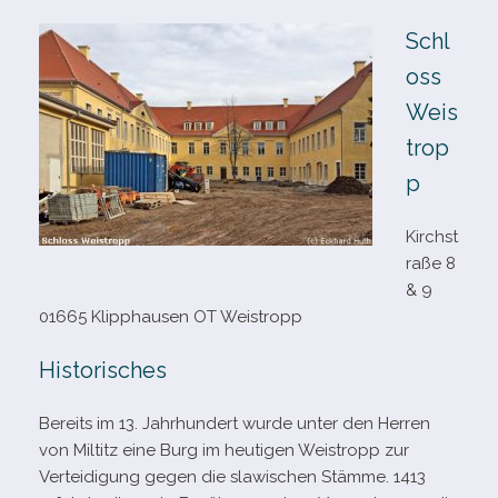
Schl
oss
Weis
trop
p
Kirchst
raße 8
& 9
01665 Klipphausen OT Weistropp
Historisches
Bereits im 13. Jahrhundert wurde unter den Herren
von Miltitz eine Burg im heu­ti­gen Weistropp zur
Verteidigung gegen die sla­wi­schen Stämme. 1413