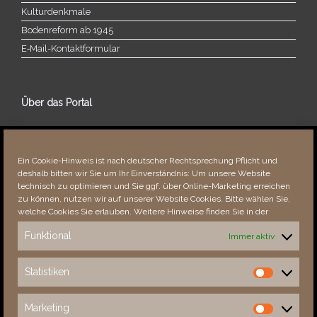
Kulturdenkmale
Bodenreform ab 1945
E‑Mail-​​Kontaktformular
Über das Portal
Über dieses Portal
Neuigkeiten
Ein Cookie-Hinweis ist nach deutscher Rechtsprechung Pflicht und
Vielen Dank!
deshalb bitten wir Sie um Ihr Einverständnis: Um unsere Website
Fehler bemerkt?
technisch zu optimieren und Sie ggf. über Online-Marketing erreichen
zu können, nutzen wir auf unserer Website Cookies. Bitte wählen Sie,
welche Cookies Sie erlauben. Weitere Hinweise finden Sie in der
Funktional
Immer aktiv
Besucher seit 08/​2021
Statistiken
Statistiken
Total
88236
1853044
Today
268
365
Marketing
Marketing
This Week
3643
33449