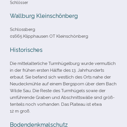
Schlösser
Wallburg Kleinschönberg
Schlossberg
01665 Klipphausen OT Kleinschönberg
Historisches
Die mit­tel­al­ter­li­che Turmhügelburg wurde ver­mut­lich
in der frü­hen ers­ten Hälfte des 13. Jahrhunderts
erbaut. Sie befand sich west­lich des Orts nahe der
Neudeckmühle auf einem Bergsporn über dem Bach
Wilde Sau. Die Reste des Turmhügels sowie der
umfüh­rende Graben und Abschnittswälle sind größ­
ten­teils noch vor­han­den. Das Plateau ist etwa
12 m groß.
Bodendenkmalschutz