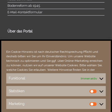
Bodenreform ab 1945
E‑Mail-​​Kontaktformular
Über das Portal
Über dieses Portal
Neuigkeiten
Ein Cookie-Hinweis ist nach deutscher Rechtsprechung Pflicht und
Vielen Dank!
deshalb bitten wir Sie um Ihr Einverständnis: Um unsere Website
Fehler bemerkt?
technisch zu optimieren und Sie ggf. über Online-Marketing erreichen
zu können, nutzen wir auf unserer Website Cookies. Bitte wählen Sie,
welche Cookies Sie erlauben. Weitere Hinweise finden Sie in der
Funktional
Immer aktiv
Besucher seit 08/​2021
Statistiken
Statistiken
Total
87477
1849951
Today
305
370
Marketing
Marketing
This Week
2119
30356