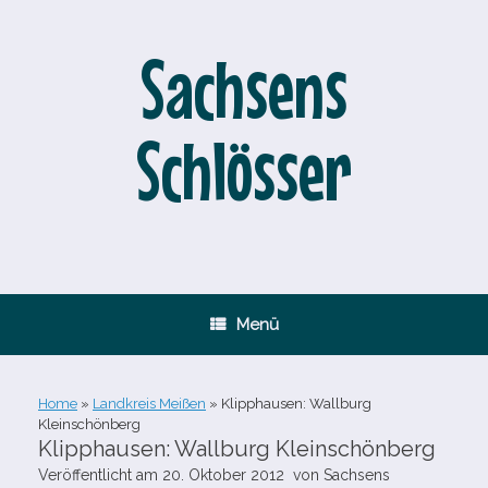
Zum
Inhalt
springen
Sachsens
Schlösser
Menü
Home
»
Landkreis Meißen
»
Klipphausen: Wallburg
Kleinschönberg
Klipphausen: Wallburg Kleinschönberg
Veröffentlicht am
20. Oktober 2012
von
Sachsens