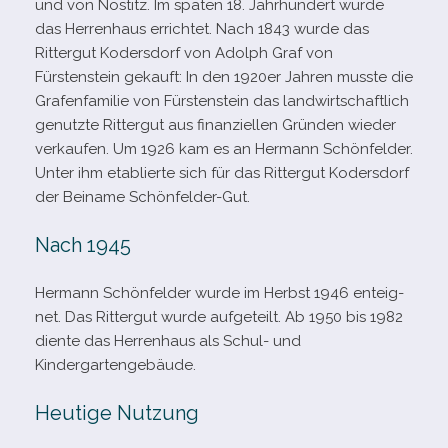
und von Nostitz. Im spä­ten 18. Jahrhundert wurde
das Herrenhaus errich­tet. Nach 1843 wurde das
Rittergut Kodersdorf von Adolph Graf von
Fürstenstein gekauft: In den 1920er Jahren musste die
Grafenfamilie von Fürstenstein das land­wirt­schaft­lich
genutzte Rittergut aus finan­zi­el­len Gründen wie­der
ver­kau­fen. Um 1926 kam es an Hermann Schönfelder.
Unter ihm eta­blierte sich für das Rittergut Kodersdorf
der Beiname Schönfelder-Gut.
Nach 1945
Hermann Schönfelder wurde im Herbst 1946 ent­eig­
net. Das Rittergut wurde auf­ge­teilt. Ab 1950 bis 1982
diente das Herrenhaus als Schul- und
Kindergartengebäude.
Heutige Nutzung