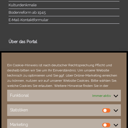
Kulturdenkmale
Bodenreform ab 1945
E‑Mail-​​Kontaktformular
Über das Portal
Über dieses Portal
Neuigkeiten
Ein Cookie-Hinweis ist nach deutscher Rechtsprechung Pflicht und
Vielen Dank!
deshalb bitten wir Sie um Ihr Einverständnis: Um unsere Website
Fehler bemerkt?
technisch zu optimieren und Sie ggf. über Online-Marketing erreichen
zu können, nutzen wir auf unserer Website Cookies. Bitte wählen Sie,
welche Cookies Sie erlauben. Weitere Hinweise finden Sie in der
Funktional
Immer aktiv
Besucher seit 08/​2021
Statistiken
Statistiken
Total
88605
1853884
Today
637
1205
Marketing
Marketing
This Week
4012
34289