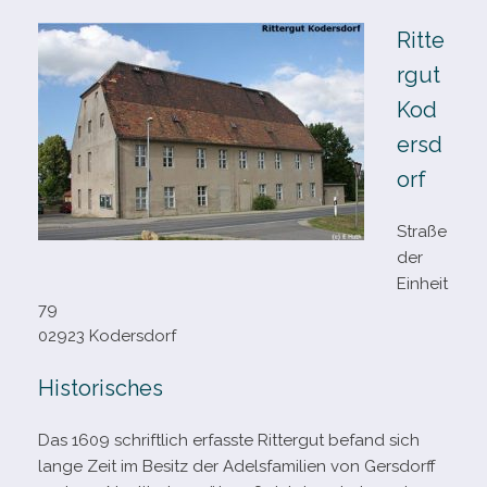
Ritte
rgut
Kod
ersd
orf
Straße
der
Einheit
79
02923 Kodersdorf
Historisches
Das 1609 schrift­lich erfasste Rittergut befand sich
lange Zeit im Besitz der Adelsfamilien von Gersdorff