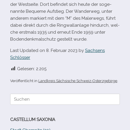
der Westseite. Dort befin­det sich heute der soge­
nannte Bequeme Aufstieg. Der Wanderweg, unter
ande­rem mar­kiert mit dem “M” des Malerwegs, führt
dabei direkt durch die Ringwallanlage hin­durch, wel­
che erst­mals 1935 und erneut Ende 1959 unter
Bodendenkmalschutz gestellt wurde.
Last Updated on 8. Februar 2023 by
Sachsens
Schlösser
Gelesen:
2.205
Veröffentlicht in
Landkreis Sächsische Schweiz-Osterzgebirge
.
Suche
nach:
CASTELLUM SAXONIA