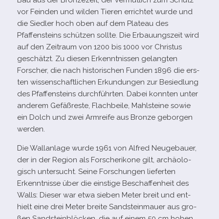
Bau aus der Bronzezeit, der ver­mut­lich zum Schutz
vor Feinden und wil­den Tieren errich­tet wurde und
die Siedler hoch oben auf dem Plateau des
Pfaffensteins schüt­zen sollte. Die Erbauungszeit wird
auf den Zeitraum von 1200 bis 1000 vor Christus
geschätzt. Zu die­sen Erkenntnissen gelang­ten
Forscher, die nach his­to­ri­schen Funden 1896 die ers­
ten wis­sen­schaft­li­chen Erkundungen zur Besiedlung
des Pfaffensteins durch­führ­ten. Dabei konn­ten unter
ande­rem Gefäßreste, Flachbeile, Mahlsteine sowie
ein Dolch und zwei Armreife aus Bronze gebor­gen
werden.
Die Wallanlage wurde 1961 von Alfred Neugebauer,
der in der Region als Forscherikone gilt, archäo­lo­
gisch unter­sucht. Seine Forschungen lie­fer­ten
Erkenntnisse über die eins­tige Beschaffenheit des
Walls: Dieser war etwa sie­ben Meter breit und ent­
hielt eine drei Meter breite Sandsteinmauer aus gro­
ßen Sandsteinblöcken, die auf einem 50 cm hohen