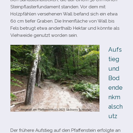
Steinpflasterfundament stan­den. Vor dem mit
Holzpfählen ver­se­he­nen Wall befand sich ein etwa
60 cm tie­fer Graben. Die Innenfläche von Wall bis
Fels betrugt etwa andert­halb Hektar und könnte als
Viehweide genutzt wor­den sein.
Aufs
tieg
und
Bod
ende
nkm
alsch
utz
Der frü­here Aufstieg auf den Pfaffenstein erfolgte an