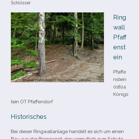
Schlösser
Ring
wall
Pfaff
enst
ein
Pfaffe
nstein
01824
Königs
tein OT Pfaffendorf
Historisches
Bei die­ser Ringwallanlage han­delt es sich um einen