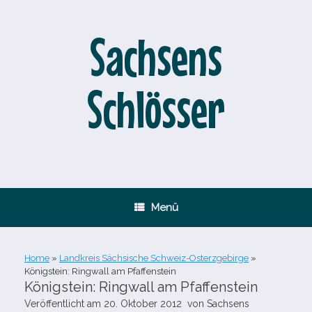
Zum
Inhalt
springen
Sachsens
Schlösser
Menü
Home
»
Landkreis Sächsische Schweiz-Osterzgebirge
»
Königstein: Ringwall am Pfaffenstein
Königstein: Ringwall am Pfaffenstein
Veröffentlicht am
20. Oktober 2012
von
Sachsens