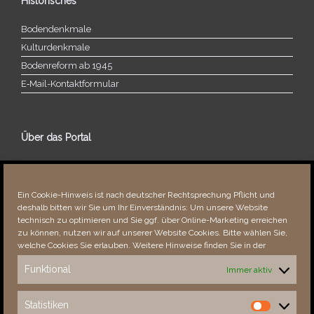
Historisches
Bodendenkmale
Kulturdenkmale
Bodenreform ab 1945
E‑Mail-​​Kontaktformular
Über das Portal
Über dieses Portal
Neuigkeiten
Ein Cookie-Hinweis ist nach deutscher Rechtsprechung Pflicht und
Vielen Dank!
deshalb bitten wir Sie um Ihr Einverständnis: Um unsere Website
Fehler bemerkt?
technisch zu optimieren und Sie ggf. über Online-Marketing erreichen
zu können, nutzen wir auf unserer Website Cookies. Bitte wählen Sie,
welche Cookies Sie erlauben. Weitere Hinweise finden Sie in der
Funktional
Immer aktiv
Besucher seit 08/​2021
Statistiken
Statistiken