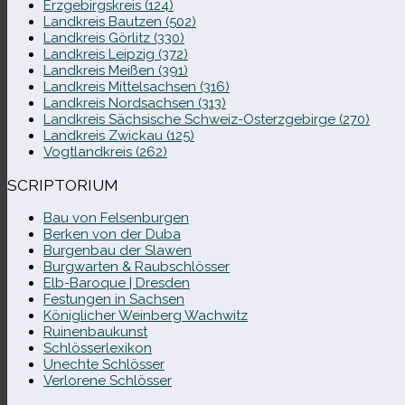
Erzgebirgskreis (124)
Landkreis Bautzen (502)
Landkreis Görlitz (330)
Landkreis Leipzig (372)
Landkreis Meißen (391)
Landkreis Mittelsachsen (316)
Landkreis Nordsachsen (313)
Landkreis Sächsische Schweiz-​Osterzgebirge (270)
Landkreis Zwickau (125)
Vogtlandkreis (262)
SCRIPTORIUM
Bau von Felsenburgen
Berken von der Duba
Burgenbau der Slawen
Burgwarten & Raubschlösser
Elb-​Baroque | Dresden
Festungen in Sachsen
Königlicher Weinberg Wachwitz
Ruinenbaukunst
Schlösserlexikon
Unechte Schlösser
Verlorene Schlösser