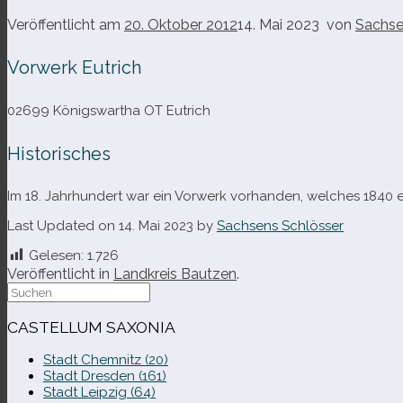
Veröffentlicht am
20. Oktober 2012
14. Mai 2023
von
Sachse
Vorwerk Eutrich
02699 Königswartha OT Eutrich
Historisches
Im 18. Jahrhundert war ein Vorwerk vor­han­den, wel­ches 1840
Last Updated on 14. Mai 2023 by
Sachsens Schlösser
Gelesen:
1.726
Veröffentlicht in
Landkreis Bautzen
.
Suche
nach:
CASTELLUM SAXONIA
Stadt Chemnitz (20)
Stadt Dresden (161)
Stadt Leipzig (64)