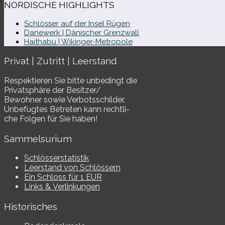
NORDISCHE HIGHLIGHTS
Schlösser auf der Insel Rügen
Danewerk | Dänischer Grenzwall
Haithabu | Wikinger-Metropole
Privat | Zutritt | Leerstand
Respektieren Sie bitte unbe­dingt die
Privatsphäre der Besitzer/​
Bewohner sowie Verbotsschilder.
Unbefugtes Betreten kann recht­li­
che Folgen für Sie haben!
Sammelsurium
Schlösserstatistik
Leerstand von Schlössern
Ein Schloss für 1 EUR
Links & Verlinkungen
Historisches