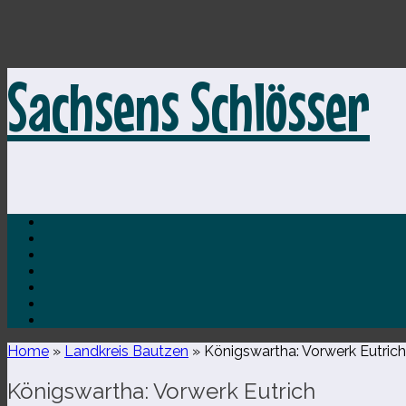
Zum
Sachsens Schlösser
Inhalt
springen
Home
»
Landkreis Bautzen
»
Königswartha: Vorwerk Eutrich
Königswartha: Vorwerk Eutrich