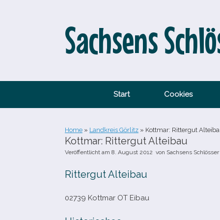
Zum
Inhalt
springen
Sachsens Schlö
Start
Cookies
Home
»
Landkreis Görlitz
»
Kottmar: Rittergut Alteib
Kottmar: Rittergut Alteibau
Veröffentlicht am
8. August 2012
von
Sachsens Schlösser
Rittergut Alteibau
02739 Kottmar OT Eibau