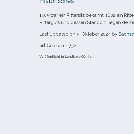
Historisches
1405 war ein Rittersitz bekannt, 1602 ein Rit
Ritterguts und des­sen Standort, lie­gen der­ze
Last Updated on 9. Oktober 2024 by
Sachse
Gelesen:
1.752
Veröffentlicht in
Landkreis Görlitz
.