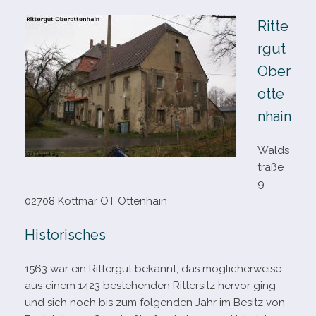
Ritte
rgut
Ober
otte
nhain
Walds
traße
9
02708 Kottmar OT Ottenhain
Historisches
1563 war ein Rittergut bekannt, das mög­li­cher­weise
aus einem 1423 bestehen­den Rittersitz her­vor ging
und sich noch bis zum fol­gen­den Jahr im Besitz von