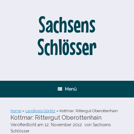
Zum
Inhalt
springen
Sachsens
Schlösser
Menü
Home
»
Landkreis Görlitz
»
Kottmar: Rittergut Oberottenhain
Kottmar: Rittergut Oberottenhain
Veröffentlicht am
12. November 2012
von
Sachsens
Schlösser