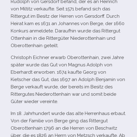
Rudolph von Gersdorf befand, der es an Heinrich
von Miltitz ver­kaufte. Seit 1571 befand sich das
Rittergut im Besitz der Herren von Gersdorff. Durch
Heirat kam es 1631 an Johannes von Berge, der 1660
Konkurs anmel­dete. Daraufhin wurde das Rittergut
Ottenhain in die Rittergüter Niederottenhain und
Oberottenhain geteilt.
Christoph Eichner erwarb Oberottenhain, zwei Jahre
spä­ter wurde das Gut von Magnus Adolph von
Eberhardt erwor­ben. 1674 kaufte Georg von
Kietscher das Gut, das 1697 an Adolph Benjamin von
Berge ver­kauft wurde, der bereits im Besitz des
Rittergutes Niederottenhain war und somit beide
Güter wie­der vereinte.
Im 18. Jahrhundert wurde das alte Herrenhaus erbaut.
Von der Familie von Berge ging das Rittergut
Oberottenhain 1796 an die Herren von Beschwitz
über, die es 1826 an Herrn von Metzsch ver­kaufte. Ab