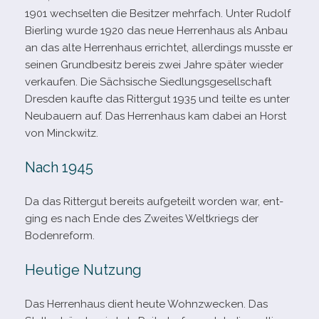
1901 wech­sel­ten die Besitzer mehr­fach. Unter Rudolf
Bierling wurde 1920 das neue Herrenhaus als Anbau
an das alte Herrenhaus errich­tet, aller­dings musste er
sei­nen Grundbesitz bereis zwei Jahre spä­ter wie­der
ver­kau­fen. Die Sächsische Siedlungsgesellschaft
Dresden kaufte das Rittergut 1935 und teilte es unter
Neubauern auf. Das Herrenhaus kam dabei an Horst
von Minckwitz.
Nach 1945
Da das Rittergut bereits auf­ge­teilt wor­den war, ent­
ging es nach Ende des Zweites Weltkriegs der
Bodenreform.
Heutige Nutzung
Das Herrenhaus dient heute Wohnzwecken. Das