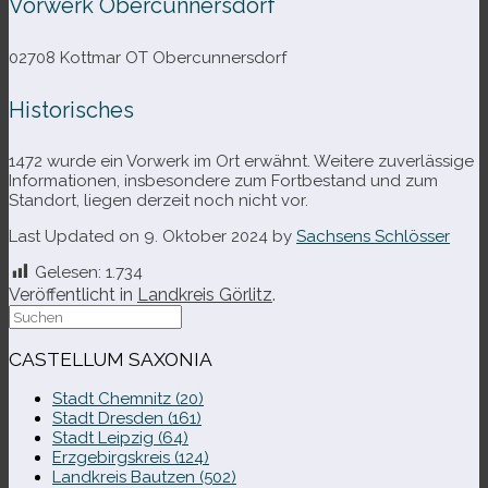
Vorwerk Obercunnersdorf
02708 Kottmar OT Obercunnersdorf
Historisches
1472 wurde ein Vorwerk im Ort erwähnt. Weitere zuver­läs­sige
Informationen, ins­be­son­dere zum Fortbestand und zum
Standort, lie­gen der­zeit noch nicht vor.
Last Updated on 9. Oktober 2024 by
Sachsens Schlösser
Gelesen:
1.734
Veröffentlicht in
Landkreis Görlitz
.
Suche
nach:
CASTELLUM SAXONIA
Stadt Chemnitz (20)
Stadt Dresden (161)
Stadt Leipzig (64)
Erzgebirgskreis (124)
Landkreis Bautzen (502)