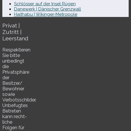
Schlösser auf der Insel Rügen
Danewerk | Dänischer Grenzwall
Haithabu | Wikinger-Metropole
Privat |
Zutritt |
Leerstand
Respektieren
Sie bitte
unbe­dingt
die
Privatsphäre
der
Besitzer/​
Bewohner
sowie
Verbotsschilder.
Unbefugtes
Betreten
kann recht­
li­che
Folgen für