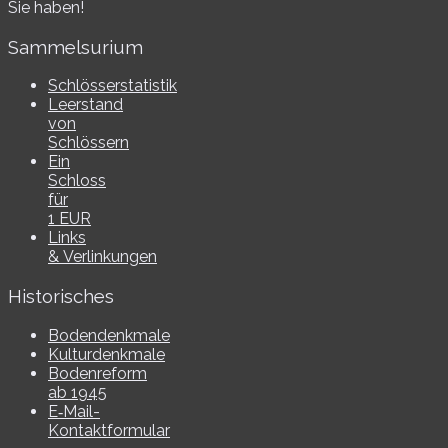
Sie haben!
Sammelsurium
Schlösserstatistik
Leerstand
von
Schlössern
Ein
Schloss
für
1 EUR
Links
& Verlinkungen
Historisches
Bodendenkmale
Kulturdenkmale
Bodenreform
ab 1945
E‑Mail-​​
Kontaktformular