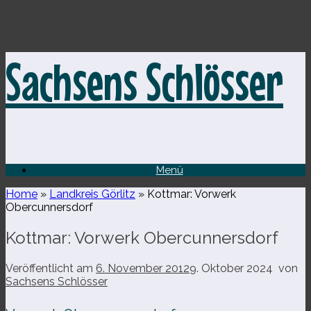
Zum
Sachsens Schlösser
Inhalt
springen
Menü
Home
»
Landkreis Görlitz
»
Kottmar: Vorwerk
Obercunnersdorf
Kottmar: Vorwerk Obercunnersdorf
Veröffentlicht am
6. November 2012
9. Oktober 2024
von
Sachsens Schlösser