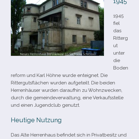
1945
1945
fiel
das
Ritterg
ut
unter
die
Boden
reform und Karl Höhne wurde ent­eig­net. Die
Rittergutsflächen wur­den auf­ge­teilt. Die bei­den
Herrenhäuser wur­den dar­auf­hin zu Wohnzwecken,
durch die gemein­de­ver­wal­tung, eine Verkaufsstelle
und einen Jugendclub genutzt.
Heutige Nutzung
Das Alte Herrenhaus befin­det sich in Privatbesitz und