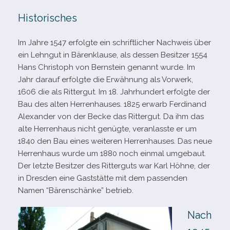
Historisches
Im Jahre 1547 erfolgte ein schrift­li­cher Nachweis über
ein Lehngut in Bärenklause, als des­sen Besitzer 1554
Hans Christoph von Bernstein genannt wurde. Im
Jahr dar­auf erfolgte die Erwähnung als Vorwerk,
1606 die als Rittergut. Im 18. Jahrhundert erfolgte der
Bau des alten Herrenhauses. 1825 erwarb Ferdinand
Alexander von der Becke das Rittergut. Da ihm das
alte Herrenhaus nicht genügte, ver­an­lasste er um
1840 den Bau eines wei­te­ren Herrenhauses. Das neue
Herrenhaus wurde um 1880 noch ein­mal umge­baut.
Der letzte Besitzer des Ritterguts war Karl Höhne, der
in Dresden eine Gaststätte mit dem pas­sen­den
Namen “Bärenschänke” betrieb.
Nach