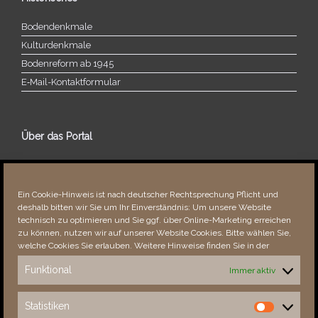
Bodendenkmale
Kulturdenkmale
Bodenreform ab 1945
E‑Mail-​​Kontaktformular
Über das Portal
Über dieses Portal
Neuigkeiten
Ein Cookie-Hinweis ist nach deutscher Rechtsprechung Pflicht und
Vielen Dank!
deshalb bitten wir Sie um Ihr Einverständnis: Um unsere Website
Fehler bemerkt?
technisch zu optimieren und Sie ggf. über Online-Marketing erreichen
zu können, nutzen wir auf unserer Website Cookies. Bitte wählen Sie,
welche Cookies Sie erlauben. Weitere Hinweise finden Sie in der
Funktional
Immer aktiv
Besucher seit 08/​2021
Statistiken
Statistiken
Total
88938
1855019