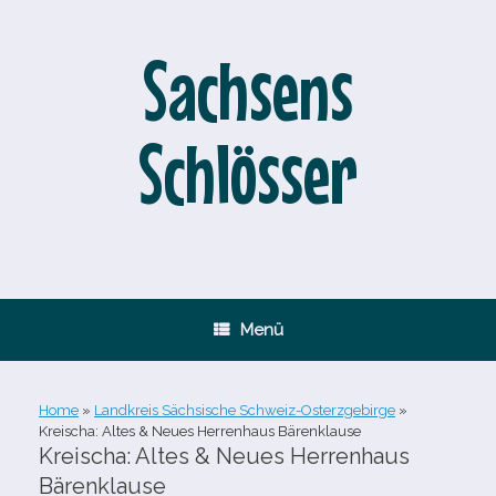
Zum
Inhalt
springen
Sachsens
Schlösser
Menü
Home
»
Landkreis Sächsische Schweiz-Osterzgebirge
»
Kreischa: Altes & Neues Herrenhaus Bärenklause
Kreischa: Altes & Neues Herrenhaus
Bärenklause