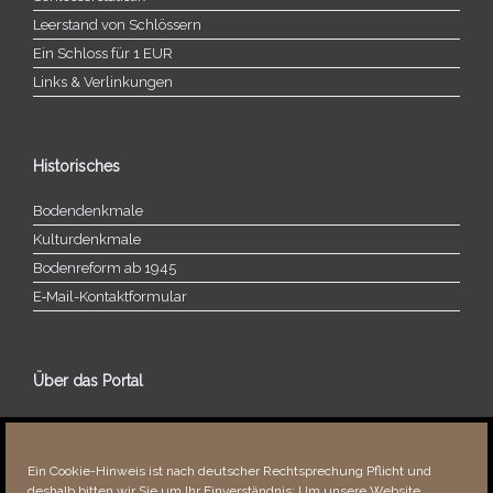
Leerstand von Schlössern
Ein Schloss für 1 EUR
Links & Verlinkungen
Historisches
Bodendenkmale
Kulturdenkmale
Bodenreform ab 1945
E‑Mail-​​Kontaktformular
Über das Portal
Über dieses Portal
Neuigkeiten
Ein Cookie-Hinweis ist nach deutscher Rechtsprechung Pflicht und
Vielen Dank!
deshalb bitten wir Sie um Ihr Einverständnis: Um unsere Website