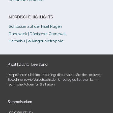
NORDISCHE HIGHLIGHTS
Schlösser auf der Insel Rügen
Danewerk | Dänischer Grenzwall
Haithabu | Wikinger-Metropole
Privat | Zutritt | Leerstand
Respektieren Sie bitte unbe­dingt die Privatsphäre der Besitzer/​
Bewohner sowie Verbotsschilder. Unbefugtes Betreten kann
recht­li­che Folgen für Sie haben!
Sammelsurium
Schlösserstatistik