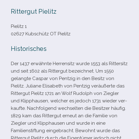
Rittergut Pielitz
Pielitz 1
02627 Kubschütz OT Pielitz
Historisches
Der 1437 erwähnte Herrensitz wurde 1553 als Rittersitz
und seit 1602 als Rittergut bezeich­net. Um 1550
gelangte Caspar von Pentzig in den Besitz von
Pielitz. Juliane Elisabeth von Pentzig ver­äu­ßerte das
Rittergut Pielitz 1721 an Wolf Rudolph von Ziegler
und Klipphausen, wel­cher es jedoch 1731 wie­der ver­
kaufte. Nachfolgend wech­sel­ten die Besitzer häu­fig.
1829 kam das Rittergut erneut an die Familie von
Ziegler und Klipphausen und wurde in eine
Familienstiftung ein­ge­bracht. Bewohnt wurde das
Rittergut Pielitz durch die Eigentümer jedoch nicht.