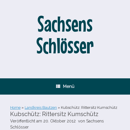
Zum
Inhalt
springen
Sachsens
Schlösser
Menü
Home
»
Landkreis Bautzen
»
Kubschütz: Rittersitz Kumschütz
Kubschütz: Rittersitz Kumschütz
Veröffentlicht am
20. Oktober 2012
von
Sachsens
Schlösser