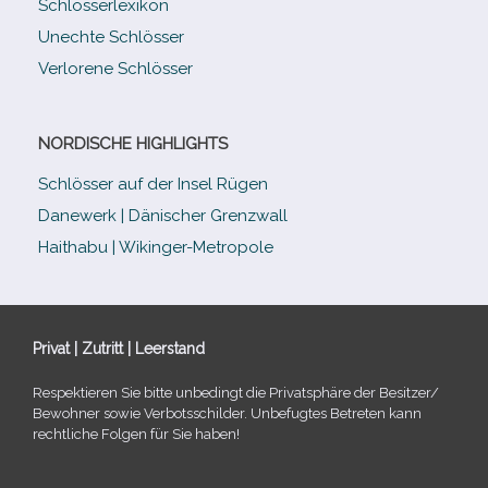
Schlösserlexikon
Unechte Schlösser
Verlorene Schlösser
NORDISCHE HIGHLIGHTS
Schlösser auf der Insel Rügen
Danewerk | Dänischer Grenzwall
Haithabu | Wikinger-Metropole
Privat | Zutritt | Leerstand
Respektieren Sie bitte unbe­dingt die Privatsphäre der Besitzer/​
Bewohner sowie Verbotsschilder. Unbefugtes Betreten kann
recht­li­che Folgen für Sie haben!