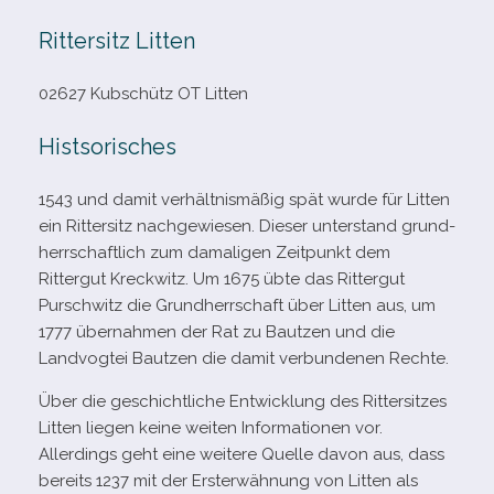
Rittersitz Litten
02627 Kubschütz OT Litten
Histsorisches
1543 und damit ver­hält­nis­mä­ßig spät wurde für Litten
ein Rittersitz nach­ge­wie­sen. Dieser unter­stand grund­
herr­schaft­lich zum dama­li­gen Zeitpunkt dem
Rittergut Kreckwitz. Um 1675 übte das Rittergut
Purschwitz die Grundherrschaft über Litten aus, um
1777 über­nah­men der Rat zu Bautzen und die
Landvogtei Bautzen die damit ver­bun­de­nen Rechte.
Über die geschicht­li­che Entwicklung des Rittersitzes
Litten lie­gen keine wei­ten Informationen vor.
Allerdings geht eine wei­tere Quelle davon aus, dass
bereits 1237 mit der Ersterwähnung von Litten als