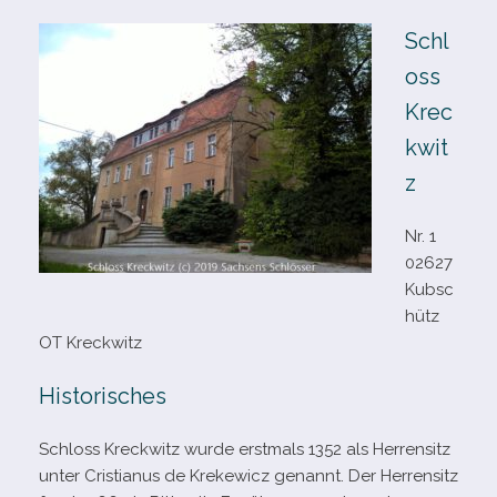
Schl
oss
Krec
kwit
z
Nr. 1
02627
Kubsc
hütz
OT Kreckwitz
Historisches
Schloss Kreckwitz wurde erst­mals 1352 als Herrensitz
unter Cristianus de Krekewicz genannt. Der Herrensitz