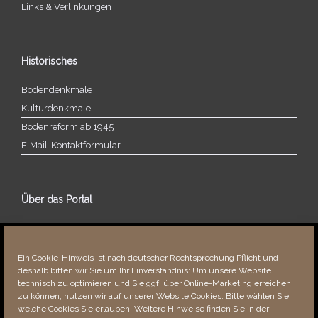
Links & Verlinkungen
Historisches
Bodendenkmale
Kulturdenkmale
Bodenreform ab 1945
E‑Mail-​​Kontaktformular
Über das Portal
Über dieses Portal
Neuigkeiten
Ein Cookie-Hinweis ist nach deutscher Rechtsprechung Pflicht und
Vielen Dank!
deshalb bitten wir Sie um Ihr Einverständnis: Um unsere Website
Fehler bemerkt?
technisch zu optimieren und Sie ggf. über Online-Marketing erreichen
zu können, nutzen wir auf unserer Website Cookies. Bitte wählen Sie,
welche Cookies Sie erlauben. Weitere Hinweise finden Sie in der