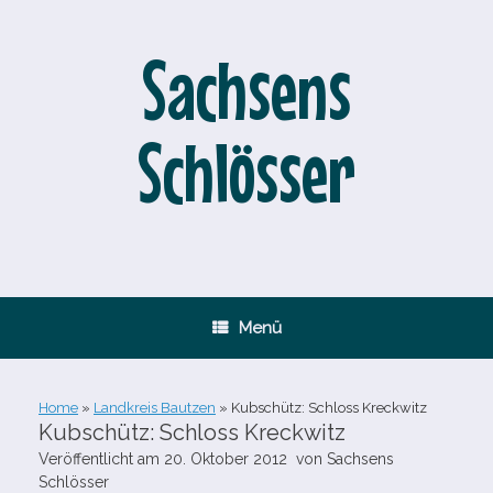
Zum
Inhalt
springen
Sachsens
Schlösser
Menü
Home
»
Landkreis Bautzen
»
Kubschütz: Schloss Kreckwitz
Kubschütz: Schloss Kreckwitz
Veröffentlicht am
20. Oktober 2012
von
Sachsens
Schlösser