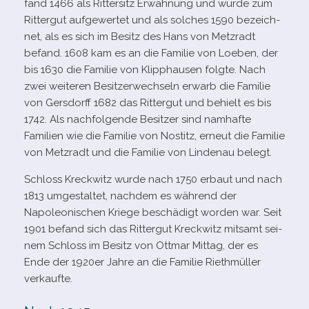
fand 1466 als Rittersitz Erwähnung und wurde zum
Rittergut auf­ge­wer­tet und als sol­ches 1590 bezeich­
net, als es sich im Besitz des Hans von Metzradt
befand. 1608 kam es an die Familie von Loeben, der
bis 1630 die Familie von Klipphausen folgte. Nach
zwei wei­te­ren Besitzerwechseln erwarb die Familie
von Gersdorff 1682 das Rittergut und behielt es bis
1742. Als nach­fol­gende Besitzer sind nam­hafte
Familien wie die Familie von Nostitz, erneut die Familie
von Metzradt und die Familie von Lindenau belegt.
Schloss Kreckwitz wurde nach 1750 erbaut und nach
1813 umge­stal­tet, nach­dem es wäh­rend der
Napoleonischen Kriege beschä­digt wor­den war. Seit
1901 befand sich das Rittergut Kreckwitz mit­samt sei­
nem Schloss im Besitz von Ottmar Mittag, der es
Ende der 1920er Jahre an die Familie Riethmüller
verkaufte.