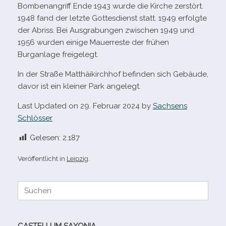
Bombenangriff Ende 1943 wurde die Kirche zer­stört.
1948 fand der letzte Gottesdienst statt. 1949 erfolgte
der Abriss. Bei Ausgrabungen zwi­schen 1949 und
1956 wur­den einige Mauerreste der frü­hen
Burganlage freigelegt.
In der Straße Matthäikirchhof befin­den sich Gebäude,
davor ist ein klei­ner Park angelegt.
Last Updated on 29. Februar 2024 by
Sachsens
Schlösser
Gelesen:
2.187
Veröffentlicht in
Leipzig
.
Suche
nach:
CASTELLUM SAXONIA