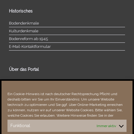
Historisches
Bodendenkmale
Kulturdenkmale
Bodenreform ab 1945
E‑Mail-​​Kontaktformular
Über das Portal
Über dieses Portal
Neuigkeiten
Ein Cookie-Hinweis ist nach deutscher Rechtsprechung Pflicht und
Vielen Dank!
deshalb bitten wir Sie um Ihr Einverständnis: Um unsere Website
Fehler bemerkt?
technisch zu optimieren und Sie ggf. über Online-Marketing erreichen
zu können, nutzen wir auf unserer Website Cookies. Bitte wählen Sie,
welche Cookies Sie erlauben. Weitere Hinweise finden Sie in der
Funktional
Immer aktiv
Besucher seit 08/​2021