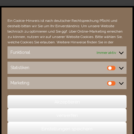
Über dieses Portal
Neuigkeiten
Ein Cookie-Hinweis ist nach deutscher Rechtsprechung Pflicht und
Vielen Dank!
deshalb bitten wir Sie um Ihr Einverständnis: Um unsere Website
Fehler bemerkt?
technisch zu optimieren und Sie ggf. über Online-Marketing erreichen
zu können, nutzen wir auf unserer Website Cookies. Bitte wählen Sie,
welche Cookies Sie erlauben. Weitere Hinweise finden Sie in der
Funktional
Immer aktiv
Besucher seit 08/​2021
Statistiken
Statistiken
Total
89017
1857541
Today
443
821
Marketing
Marketing
This Week
443
28273
This Month
6843
139831
Akzeptieren
verwerfen
(c) 2026 Sachsens Schlösser
Einstellungen speichern
Ein Theme von
SiteOrigin