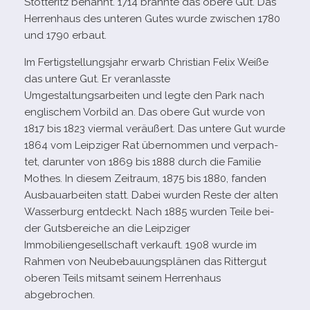
Stötteritz benannt. 1714 brannte das obere Gut. Das
Herrenhaus des unte­ren Gutes wurde zwi­schen 1780
und 1790 erbaut.
Im Fertigstellungsjahr erwarb Christian Felix Weiße
das untere Gut. Er ver­an­lasste
Umgestaltungsarbeiten und legte den Park nach
eng­li­schem Vorbild an. Das obere Gut wurde von
1817 bis 1823 vier­mal ver­äu­ßert. Das untere Gut wurde
1864 vom Leipziger Rat über­nom­men und ver­pach­
tet, dar­un­ter von 1869 bis 1888 durch die Familie
Mothes. In die­sem Zeitraum, 1875 bis 1880, fan­den
Ausbauarbeiten statt. Dabei wur­den Reste der alten
Wasserburg ent­deckt. Nach 1885 wur­den Teile bei­
der Gutsbereiche an die Leipziger
Immobiliengesellschaft ver­kauft. 1908 wurde im
Rahmen von Neubebauungsplänen das Rittergut
obe­ren Teils mit­samt sei­nem Herrenhaus
abgebrochen.