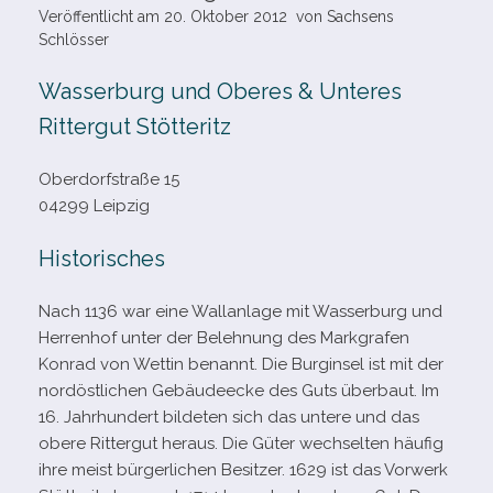
Veröffentlicht am
20. Oktober 2012
von
Sachsens
Schlösser
Wasserburg und Oberes & Unteres
Rittergut Stötteritz
Oberdorfstraße 15
04299 Leipzig
Historisches
Nach 1136 war eine Wallanlage mit Wasserburg und
Herrenhof unter der Belehnung des Markgrafen
Konrad von Wettin benannt. Die Burginsel ist mit der
nord­öst­li­chen Gebäudeecke des Guts über­baut. Im
16. Jahrhundert bil­de­ten sich das untere und das
obere Rittergut her­aus. Die Güter wech­sel­ten häu­fig
ihre meist bür­ger­li­chen Besitzer. 1629 ist das Vorwerk