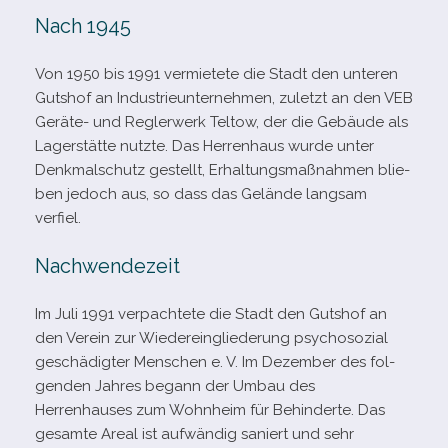
Nach 1945
Von 1950 bis 1991 ver­mie­tete die Stadt den unte­ren
Gutshof an Industrieunternehmen, zuletzt an den VEB
Geräte- und Reglerwerk Teltow, der die Gebäude als
Lagerstätte nutzte. Das Herrenhaus wurde unter
Denkmalschutz gestellt, Erhaltungsmaßnahmen blie­
ben jedoch aus, so dass das Gelände lang­sam
verfiel.
Nachwendezeit
Im Juli 1991 ver­pach­tete die Stadt den Gutshof an
den Verein zur Wiedereingliederung psy­cho­so­zial
geschä­dig­ter Menschen e. V. Im Dezember des fol­
gen­den Jahres begann der Umbau des
Herrenhauses zum Wohnheim für Behinderte. Das
gesamte Areal ist auf­wän­dig saniert und sehr