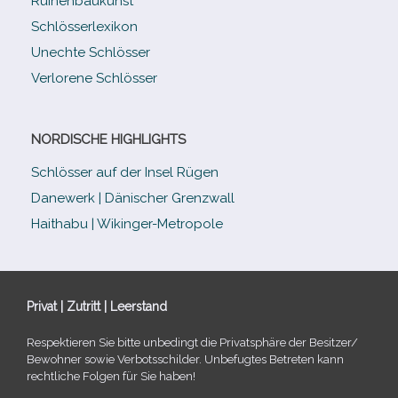
Ruinenbaukunst
Schlösserlexikon
Unechte Schlösser
Verlorene Schlösser
NORDISCHE HIGHLIGHTS
Schlösser auf der Insel Rügen
Danewerk | Dänischer Grenzwall
Haithabu | Wikinger-Metropole
Privat | Zutritt | Leerstand
Respektieren Sie bitte unbe­dingt die Privatsphäre der Besitzer/​
Bewohner sowie Verbotsschilder. Unbefugtes Betreten kann
recht­li­che Folgen für Sie haben!