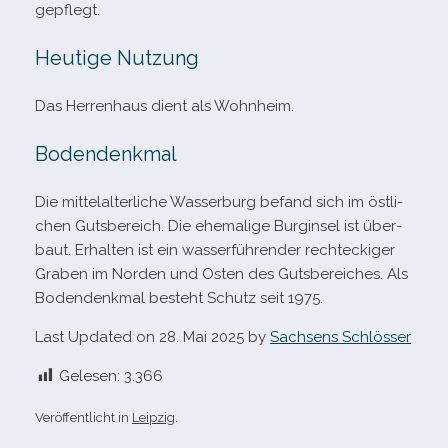
gepflegt.
Heutige Nutzung
Das Herrenhaus dient als Wohnheim.
Bodendenkmal
Die mit­tel­al­ter­li­che Wasserburg befand sich im öst­li­
chen Gutsbereich. Die ehe­ma­lige Burginsel ist über­
baut. Erhalten ist ein was­ser­füh­ren­der recht­ecki­ger
Graben im Norden und Osten des Gutsbereiches. Als
Bodendenkmal besteht Schutz seit 1975.
Last Updated on 28. Mai 2025 by
Sachsens Schlösser
Gelesen:
3.366
Veröffentlicht in
Leipzig
.