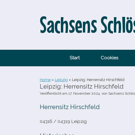
Zum
Inhalt
springen
Sachsens Schlö
Start
Cookies
Home
»
Leipzig
»
Leipzig: Herrensitz Hirschfeld
Leipzig: Herrensitz Hirschfeld
Veröffentlicht am
17. November 2024
von
Sachsens Schlö
Herrensitz Hirschfeld
04316 /​ 04319 Leipzig