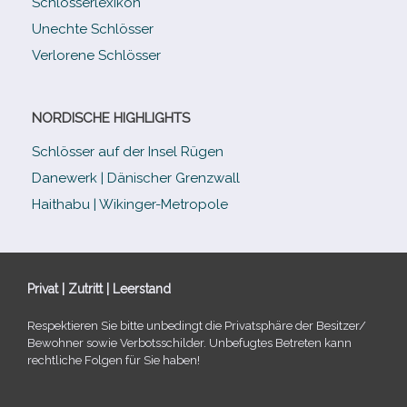
Schlösserlexikon
Unechte Schlösser
Verlorene Schlösser
NORDISCHE HIGHLIGHTS
Schlösser auf der Insel Rügen
Danewerk | Dänischer Grenzwall
Haithabu | Wikinger-Metropole
Privat | Zutritt | Leerstand
Respektieren Sie bitte unbe­dingt die Privatsphäre der Besitzer/​
Bewohner sowie Verbotsschilder. Unbefugtes Betreten kann
recht­li­che Folgen für Sie haben!