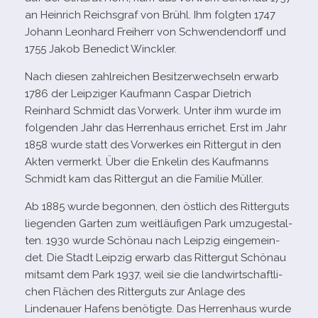
an Heinrich Reichsgraf von Brühl. Ihm folg­ten 1747
Johann Leonhard Freiherr von Schwendendorff und
1755 Jakob Benedict Winckler.
Nach die­sen zahl­rei­chen Besitzerwechseln erwarb
1786 der Leipziger Kaufmann Caspar Dietrich
Reinhard Schmidt das Vorwerk. Unter ihm wurde im
fol­gen­den Jahr das Herrenhaus erri­chet. Erst im Jahr
1858 wurde statt des Vorwerkes ein Rittergut in den
Akten ver­merkt. Über die Enkelin des Kaufmanns
Schmidt kam das Rittergut an die Familie Müller.
Ab 1885 wurde begon­nen, den öst­lich des Ritterguts
lie­gen­den Garten zum weit­läu­fi­gen Park umzu­ge­stal­
ten. 1930 wurde Schönau nach Leipzig ein­ge­mein­
det. Die Stadt Leipzig erwarb das Rittergut Schönau
mit­samt dem Park 1937, weil sie die land­wirt­schaft­li­
chen Flächen des Ritterguts zur Anlage des
Lindenauer Hafens benö­tigte. Das Herrenhaus wurde