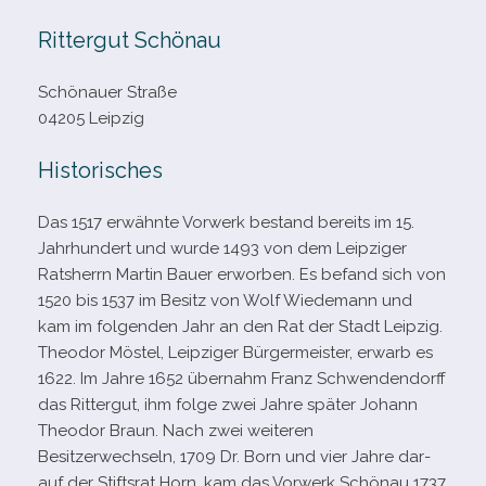
Rittergut Schönau
Schönauer Straße
04205 Leipzig
Historisches
Das 1517 erwähnte Vorwerk bestand bereits im 15.
Jahrhundert und wurde 1493 von dem Leipziger
Ratsherrn Martin Bauer erwor­ben. Es befand sich von
1520 bis 1537 im Besitz von Wolf Wiedemann und
kam im fol­gen­den Jahr an den Rat der Stadt Leipzig.
Theodor Möstel, Leipziger Bürgermeister, erwarb es
1622. Im Jahre 1652 über­nahm Franz Schwendendorff
das Rittergut, ihm folge zwei Jahre spä­ter Johann
Theodor Braun. Nach zwei wei­te­ren
Besitzerwechseln, 1709 Dr. Born und vier Jahre dar­
auf der Stiftsrat Horn, kam das Vorwerk Schönau 1737