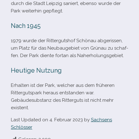
durch die Stadt Leipzig saniert, ebenso wurde der
Park wei­ter­hin gepflegt.
Nach 1945
1979 wurde der Rittergutshof Schönau abge­ris­sen,
um Platz für das Neubaugebiet von Grünau zu schaf­
fen. Der Park diente fortan als Naherholungsgebiet.
Heutige Nutzung
Erhalten ist der Park, wel­cher aus dem frü­he­ren
Rittergutspark her­aus ent­stan­den war.
Gebäudesubstanz des Ritterguts ist nicht mehr
existent.
Last Updated on 4. Februar 2023 by
Sachsens
Schlösser