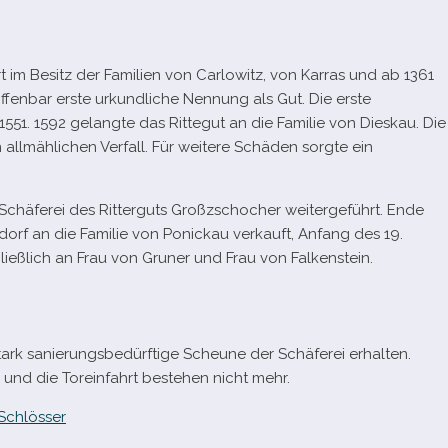
 im Besitz der Familien von Carlowitz, von Karras und ab 1361
ffen­bar erste urkund­li­che Nennung als Gut. Die erste
1551. 1592 gelangte das Rittegut an die Familie von Dieskau. Die
ll­mäh­li­chen Verfall. Für wei­tere Schäden sorgte ein
chäferei des Ritterguts Großzschocher wei­ter­ge­führt. Ende
orf an die Familie von Ponickau ver­kauft, Anfang des 19.
ieß­lich an Frau von Gruner und Frau von Falkenstein.
tark sanie­rungs­be­dürf­tige Scheune der Schäferei erhal­ten.
nd die Toreinfahrt bestehen nicht mehr.
Schlösser