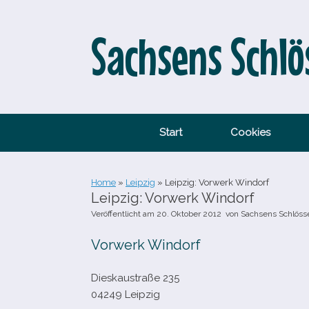
Zum
Inhalt
springen
Sachsens Schlö
Start
Cookies
Home
»
Leipzig
»
Leipzig: Vorwerk Windorf
Leipzig: Vorwerk Windorf
Veröffentlicht am
20. Oktober 2012
von
Sachsens Schlöss
Vorwerk Windorf
Dieskaustraße 235
04249 Leipzig