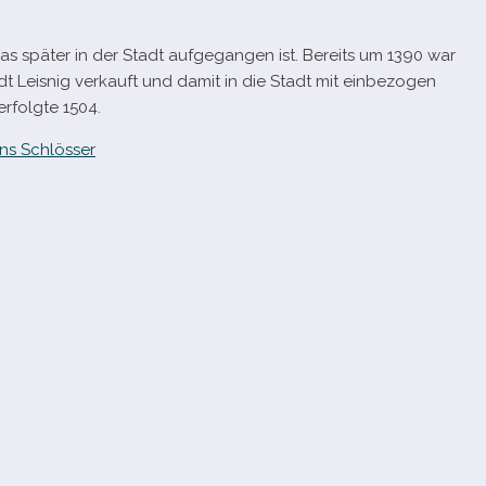
as spä­ter in der Stadt auf­ge­gan­gen ist. Bereits um 1390 war
 Leisnig ver­kauft und damit in die Stadt mit ein­be­zo­gen
rfolgte 1504.
ns Schlösser