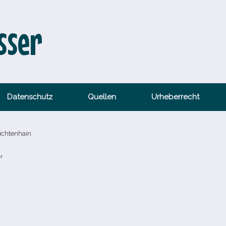
sser
Datenschutz
Quellen
Urheberrecht
ichtenhain
r