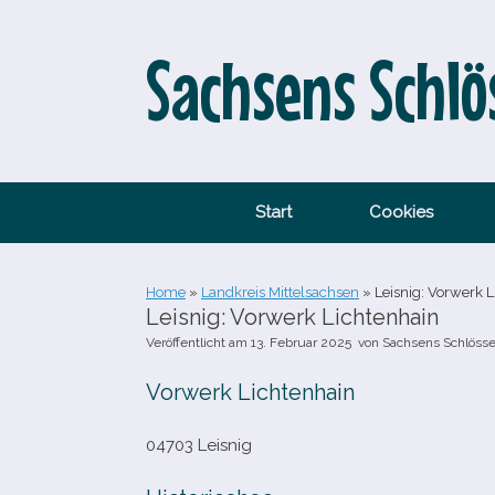
Zum
Inhalt
springen
Sachsens Schlö
Start
Cookies
Home
»
Landkreis Mittelsachsen
»
Leisnig: Vorwerk L
Leisnig: Vorwerk Lichtenhain
Veröffentlicht am
13. Februar 2025
von
Sachsens Schlösse
Vorwerk Lichtenhain
04703 Leisnig