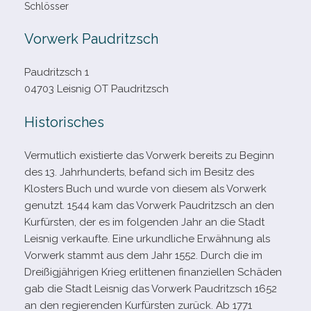
Schlösser
Vorwerk Paudritzsch
Paudritzsch 1
04703 Leisnig OT Paudritzsch
Historisches
Vermutlich exis­tierte das Vorwerk bereits zu Beginn
des 13. Jahrhunderts, befand sich im Besitz des
Klosters Buch und wurde von die­sem als Vorwerk
genutzt. 1544 kam das Vorwerk Paudritzsch an den
Kurfürsten, der es im fol­gen­den Jahr an die Stadt
Leisnig ver­kaufte. Eine urkund­li­che Erwähnung als
Vorwerk stammt aus dem Jahr 1552. Durch die im
Dreißigjährigen Krieg erlit­te­nen finan­zi­el­len Schäden
gab die Stadt Leisnig das Vorwerk Paudritzsch 1652
an den regie­ren­den Kurfürsten zurück. Ab 1771