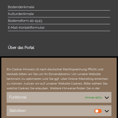
Bodendenkmale
Kulturdenkmale
Bodenreform ab 1945
E‑Mail-​​Kontaktformular
Über das Portal
Über dieses Portal
Neuigkeiten
Ein Cookie-Hinweis ist nach deutscher Rechtsprechung Pflicht und
Vielen Dank!
deshalb bitten wir Sie um Ihr Einverständnis: Um unsere Website
Fehler bemerkt?
technisch zu optimieren und Sie ggf. über Online-Marketing erreichen
zu können, nutzen wir auf unserer Website Cookies. Bitte wählen Sie,
welche Cookies Sie erlauben. Weitere Hinweise finden Sie in der
Funktional
Immer aktiv
Besucher seit 08/​2021
Statistiken
Statistiken
Total
88316
1852641