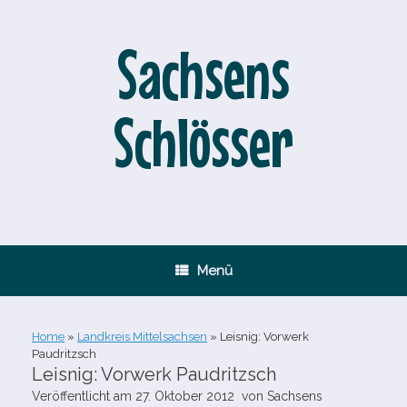
Zum
Inhalt
springen
Sachsens
Schlösser
Menü
Home
»
Landkreis Mittelsachsen
»
Leisnig: Vorwerk
Paudritzsch
Leisnig: Vorwerk Paudritzsch
Veröffentlicht am
27. Oktober 2012
von
Sachsens